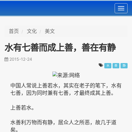
Toggl
navig
首页
文化
美文
水有七善而成上善，善在有静
2015-12-24
水
善
静
中国人常说上善若水，其实在老子的笔下，水有
七善，因为同时兼有七善，才最终成其上善。
上善若水。
水善利万物而有静，居众人之所恶，故几于道
矣。