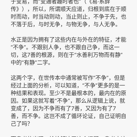
于变易，而“变通者趣时者也”（《易·系辞
传》），所以，所谓顺天应道，归根到底在于顺
时而动，时当动则动，当止则止，不争于先，也
不落于后，与时无争，与物无争，与人无争。
水正是因为拥有了这些内在与外在的特征，才能
“不争”。不跟别人争，也不跟自己争，而这一
切，这7善的根源，则在于“水善利万物而有静”
中的“有静”二字。
这两个字，在世传本中通常被写作“不争”，但是
经过上面的分析，可以知道，“不争”更多的是一
种结果和表现。至少不是最根本的，最内在的原
因。如果这就写着“不争”，那么从逻辑上说，就
变成了，因为不争而有了7善，又因为有了7
善，而不争。这岂不成了循环论证，自己证明自
己了吗？