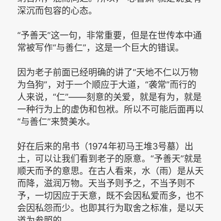
深沉而包容的心态。
“予善天”这一句，非常重要，但是在世传本中通
常被写作“与善仁”，这是一个巨大的错误。
因为老子前面已经明确的讲了“天地不仁以万物
为刍狗”，对于一个顺应于大道，“袭常”而行的
人来说，“仁”——刻意的关爱，就是有为，就是
一种行为上的虚伪和包袱。所以不可能后面再以
“与善仁”来赞美水。
好在后来的帛书（1974年初马王堆3号墓）出
土，可以让我们看到老子的原意。“予善天”就是
顺天而予的意思。在古人看来，水（雨）是从天
而降，滋润万物。天当予则予之，不当予则不
予，一切因应于天意，既不会因私爱而多，也不
会因私怨而少。也即其行为取舍之标准，是以天
道为参照的。