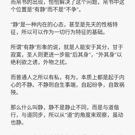
而帛书的出现，恰恰解决了这个问题，帛书中这
个位置是“有静”而不是“不争”。
“静”是一种内在的心态，甚至是先天的性格特
征，所以可以作为一切行为特征的基础。
所谓“有静”形象的说，就是人能安于其分，甘于
寂寞，圣人则更进一步能“后其身”，“外其身”以
绝利欲之诱，外物之扰。
而普通人之所以有私，有为，本质上都是起于内
心的不静。不静则自生事端，自起纷争，自致祸
殃。
那么什么叫静，静不是静止不同，而是与道偕
行，与道同步，所以从“道”的角度来观察，虽动
也静。