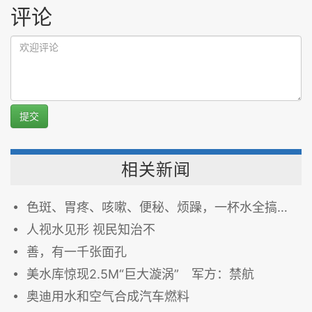
评论
提交
相关新闻
色斑、胃疼、咳嗽、便秘、烦躁，一杯水全搞定！
人视水见形 视民知治不
善，有一千张面孔
美水库惊现2.5M“巨大漩涡” 军方：禁航
奥迪用水和空气合成汽车燃料