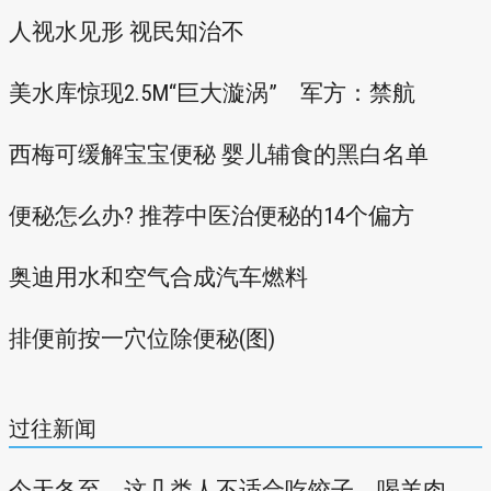
人视水见形 视民知治不
美水库惊现2.5M“巨大漩涡” 军方：禁航
西梅可缓解宝宝便秘 婴儿辅食的黑白名单
便秘怎么办? 推荐中医治便秘的14个偏方
奥迪用水和空气合成汽车燃料
排便前按一穴位除便秘(图)
过往新闻
今天冬至，这几类人不适合吃饺子、喝羊肉