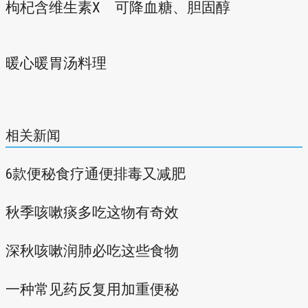
枸杞含维生素X 可降血糖、胆固醇
暖心暖胃汤料理
相关新闻
6款便秘食疗通便排毒又减肥
秋季咳嗽痰多吃这物有奇效
深秋咳嗽润肺必吃这些食物
一种常见药反复用加重便秘