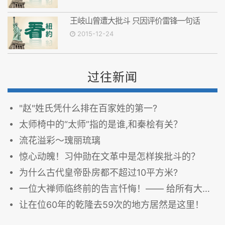
王岐山曾遭大批斗 只因评价雷锋一句话
2015-12-24
过往新闻
"赵"姓氏凭什么排在百家姓的第一?
太师椅中的“太师”指的是谁,和秦桧有关？
流花溢彩～瑰丽琉璃
惊心动魄！习仲勋在文革中是怎样挨批斗的？
为什么古代皇帝卧房都不超过10平方米?
一位大禅师临终前的告言忏悔！—— 给所有大修行人的警告！
让在位60年的乾隆去59次的地方居然是这里！