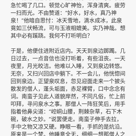
急忙喝了几口。顿觉心旷神怡，浑身清爽。疲劳
一扫而光。不由赞道：“好水，好水，真乃神
泉！”他暗自思忖：冰天雪地，滴水成冰，此泉
竟如三伏畅流，可与玉液相媲美。实乃神哉。想
其中必有蹊跷。我何不打听明白？
于是，他便住进附近店内。天天到泉边踯躅。几
日过去，一点音信也没打听着，有些沮丧。一天
夜里，月光皎洁。他难以入睡，又到泉边转悠。
无奈，又扫兴回店中躺下。不一会儿，他恍惚间
回到泉边。正望泉叹息，忽见迎面走来一个披头
散发的僧人，蓬头垢面，赤足裸臂，口中念念有
词。南蛮子见此人道貌岸然，不同凡俗，忙上前
叩拜，寻问泉水之事。那僧人一阵狂笑后，用手
指着他鼻尖道：“崆峒山腰，荆棘杂草，石下木
碗，破水之妙。”说罢便走。南蛮子伸手去拉，
手中之物又凉又硬。睁眼一看，手抓的是炕沿。
原来是一个梦。他睡意全无，细细一想那僧人之