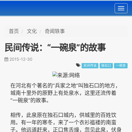
Toggl
navig
首页
文化
奇闻轶事
民间传说：“一碗泉”的故事
2015-12-30
民间传说
独石口
一碗泉
在河北有个著名的“兵家之地”叫独石口的地方，
城南十里外的原野上有处泉水，这里还流传着
“一碗泉”的故事。
相传，此泉原在独石口城内，供城里的百姓饮
用。有一年的寒冬，来了一个衣衫褴褛的南蛮
子。他远道赶来，正口焦舌燥，忽见此泉，伏身