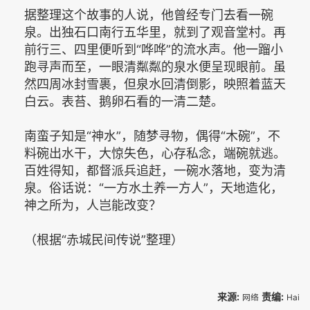
据整理这个故事的人说，他曾经专门去看一碗
泉。出独石口南行五华里，就到了观音堂村。再
前行三、四里便听到“哗哗”的流水声。他一蹓小
跑寻声而至，一眼清粼粼的泉水便呈现眼前。虽
然四周冰封雪裹，但泉水回清倒影，映照着蓝天
白云。表苔、鹅卵石看的一清二楚。
南蛮子知是“神水”，随梦寻物，偶得“木碗”，不
料碗出水干，大惊失色，心存私念，端碗就逃。
百姓得知，都督派兵追赶，一碗水落地，变为清
泉。俗话说：“一方水土养一方人”，天地造化，
神之所为，人岂能改变？
（根据“赤城民间传说”整理）
来源:
责编:
网络
Hai