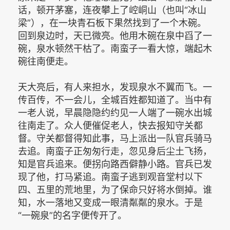
话，顿开茅塞，连夜攀上了崆峒山（也叫“冰山
梁”），在一块青石板下果然找到了一个木碗。
回到泉边时，天已微亮。他用木碗在泉中舀了一
碗，泉水顿然干枯了。南蛮子一看大惊，端起木
碗往南便走。
天大亮后，有人来担水，发现泉水不翼而飞。一
传百传，不一会儿，全城百姓都知道了。当中有
一老人说，早晨隐隐约约见一人端了一碗水出城
往南走了。众人便催促老人，快去报知守关都
督。守关都督得知此事，马上派出一队官兵骑马
去追。南蛮子正匆匆行走，忽见身后尘土飞扬，
知是官兵追来。便拐向路西僻静小路。官兵已发
现了他，打马紧追。南蛮子逃到观音堂村以下
四、五里的荒地里，为了保命只好将水倒掉。谁
知，水一落地又变成一眼清粼粼的泉水。于是
“一碗泉”的名字便传开了。