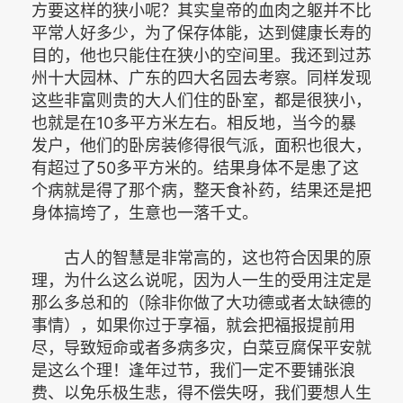
方要这样的狭小呢？其实皇帝的血肉之躯并不比
平常人好多少，为了保存体能，达到健康长寿的
目的，他也只能住在狭小的空间里。我还到过苏
州十大园林、广东的四大名园去考察。同样发现
这些非富则贵的大人们住的卧室，都是很狭小，
也就是在10多平方米左右。相反地，当今的暴
发户，他们的卧房装修得很气派，面积也很大，
有超过了50多平方米的。结果身体不是患了这
个病就是得了那个病，整天食补药，结果还是把
身体搞垮了，生意也一落千丈。
古人的智慧是非常高的，这也符合因果的原
理，为什么这么说呢，因为人一生的受用注定是
那么多总和的（除非你做了大功德或者太缺德的
事情），如果你过于享福，就会把福报提前用
尽，导致短命或者多病多灾，白菜豆腐保平安就
是这么个理！逢年过节，我们一定不要铺张浪
费、以免乐极生悲，得不偿失呀，我们要想人生