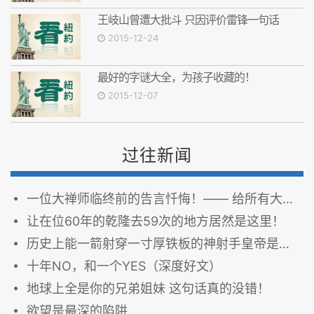
王岐山曾遭大批斗 只因评价雷锋一句话
2015-12-24
最好的字谜大全，为孩子收藏的！
2015-12-07
过往新闻
一位大禅师临终前的告言忏悔！—— 给所有大修行人的警告！
让在位60年的乾隆去59次的地方居然是这里！
历史上能一箭射穿一寸厚铁板的神射手皇帝是谁？
十年NO，和一个YES（深度好文）
地球上全是你的兄弟姐妹 这句话真的没错！
欲望是最深的陷阱