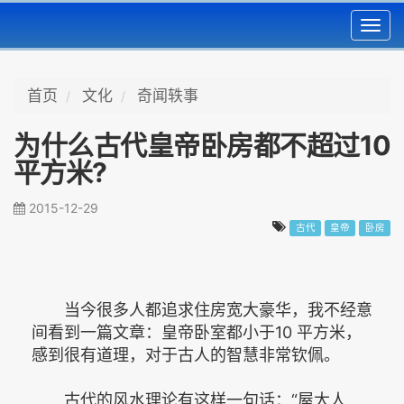
Toggl
navig
首页
文化
奇闻轶事
为什么古代皇帝卧房都不超过10
平方米?
2015-12-29
古代
皇帝
卧房
当今很多人都追求住房宽大豪华，我不经意
间看到一篇文章：皇帝卧室都小于10 平方米，
感到很有道理，对于古人的智慧非常钦佩。
古代的风水理论有这样一句话：“屋大人