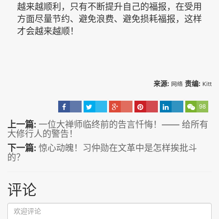
越来越顺利，只有不断提升自己的福报，在受用
方面尽量节约、避免浪费、避免损耗福报，这样
才会越来越顺！
来源:
责编:
网络
Kitt
98
上一篇:
一位大禅师临终前的告言忏悔！—— 给所有
大修行人的警告！
下一篇:
惊心动魄！习仲勋在文革中是怎样挨批斗
的？
评论