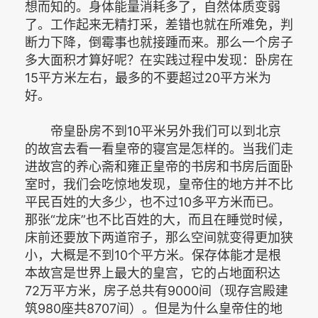
想而知的。身体能量消耗多了，自然体质变弱
了。工作起来无精打采，差错也就在所难免，判
断力下降，倒霉事也就接踵而来。那么一个房子
多大面积才算好呢？在实践过程中发现：卧房在
15平方米左右，最多的不要超过20平方米为
好。
帝皇卧房不到10平米另外我们可以到北京
的故宫去看一看皇帝的寝宫是怎样的。当我们走
进故宫的养心斋和雍正皇帝的书房和书房后面卧
室时，我们会吃惊地发现，皇帝住的地方并不比
平民百姓的大多少，也不过10多平方米而已。
那张“龙床”也不比百姓的大，而且在睡觉时候，
床前还要放下两道帘子，那么空间就变得更加狭
小，大概是不到10个平方米。保存体能才是根
本故宫是世界上最大的皇宫，它的占地面积达
72万平方米，房子总共有9000间（现存宫殿建
筑980座共8707间）。但是为什么皇帝住的地