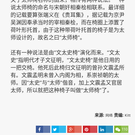
说太师椅的命名与宋朝奸相秦桧相联系。最详细
的记载要算张端义在《贵耳集》，据记载为京尹
吴渊因奉承当时的宰相秦桧，而在椅圈上添置了
荷叶形托首，由于这种带荷叶托首的椅子是为太
师设计的，故名之曰“太师椅”。
还有一种说法是由“文太史椅”演化而来。“文太
史”指明代才子文征明，“文太史椅”是他日用的
一把交椅。他死后此椅归文征明的曾孙文震孟所
有。文震孟明未曾入内阁为相，系崇祯朝的太
师。因“太史”与“太师”偕音，加上文震孟又官居
太师，所以就把这种椅子叫做“太师椅”了。
来源:
责编:
网络
Kitt
110