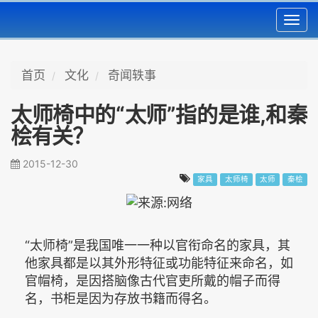
Toggl
navig
首页
文化
奇闻轶事
太师椅中的“太师”指的是谁,和秦
桧有关？
2015-12-30
家具
太师椅
太师
秦桧
“太师椅”是我国唯一一种以官衔命名的家具，其
他家具都是以其外形特征或功能特征来命名，如
官帽椅，是因搭脑像古代官吏所戴的帽子而得
名，书柜是因为存放书籍而得名。