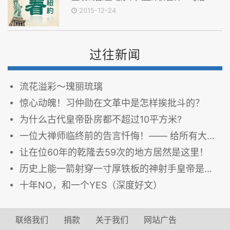
2015-12-24
过往新闻
流花溢彩～瑰丽琉璃
惊心动魄！习仲勋在文革中是怎样挨批斗的？
为什么古代皇帝卧房都不超过10平方米?
一位大禅师临终前的告言忏悔！—— 给所有大修行人的警告！
让在位60年的乾隆去59次的地方居然是这里！
历史上能一箭射穿一寸厚铁板的神射手皇帝是谁？
十年NO，和一个YES（深度好文）
联络我们
捐款
关于我们
网站广告