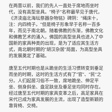
在两晋以前，我们的先人一直处于席地而坐时
代，没有高型坐具。“椅子”名称最早见于唐代，
《济渎庙北海坛祭器杂物铭》碑阴：“绳床十，
注：内四椅子。”但是椅子形象早于名称一百多
年，而见于南北朝。随着佛教的东渐，佛教文化
和佛教艺术的涌入，佛国的高型坐具也进入了中
国新的家具种类的出现，是为了适应其生活方
式，南北朝时期的“胡汉杂居”局面，为高型坐具
的发展奠定了基础。
唐至五代时期也是从跪坐的生活习惯转变到垂足
而坐的时期，这时的生活方式有了“官”、“民”之
分。人们起居习俗不一致，席地跪坐、伸足平
坐、侧身斜坐、盘足趺坐及垂足坐均同时存在。
经过唐至五代时期的家具变革之后，高足家具在
宋代已成为家具发展的主流，出现了造型新颖的
靠背椅、交椅。