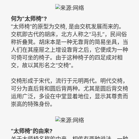
何为“太师椅”?
“太师椅”的原型为交椅, 是由交杌发展而来的。
交杌即古代的胡床，北方人称之“马扎”，民间俗
称折叠凳。胡床本是一种无靠背的简易坐具，当
人们在其座屉之上增设靠背之后，它便成为一种
可倚可坐的椅子。由于这种椅子的四足成对相
交，故以其形名之“交椅”。
交椅形成于宋代，流行于元明两代。明代交椅，
可分为直后背和圆后背两种。尤其是圆后背交椅
运用广泛，多设在中堂显着地位，显示其尊贵而
崇高的特殊身份。
“太师椅”的由来?
关于太师椅名称的由来，相传有两种说法。一种