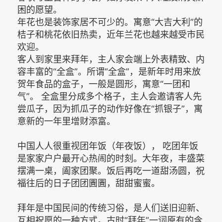
困的愿望。
年花也是装饰家居不可少的。寓意“大吉大利”的
桔子和桃花依旧热卖，近年兰花也越来越受市民
欢迎。
客人到家里来拜年，主人家会端上外表精致、内
容丰富的“全盒”。所谓“全盒”，是新年时用来放
贺年食品的盒子，一般是圆形，寓意“一团和
气”。 全盒里分成多个格子，主人会邀请客人先
尝瓜子，因为抓瓜子的动作好像在“抓银子”，寓
意新的一年里增财添富。
中国人人很重视团年饭（年夜饭）， 吃团年饭
是家家户户最开心热闹的时刻。大年夜，丰盛菜
摆满一桌，阖家团聚。饭后再吃一道甜汤圆，祝
福往后的日子团团圚圚，甜甜蜜蜜。
拜年是中国民间的传统习俗，是人们送旧迎新、
互相祝愿的一种方式。古时“拜年”一词原有的含