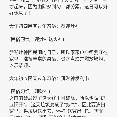
俗称“赤口”，不宜外出拜年及宴客。可以晚一点
才起床，因为由除夕到初二都劳累，这日可以好
好休息了！
大年初四民间过年习俗：恭迎灶神
(民俗习惯：迎灶神送火神)
恭迎灶神回民间的日子，所以家家户户都要守在
家里，准备丰富的果品，焚香点烛并燃放鞭炮，
以示恭迎。
大年初五民间过年习俗：拜财神发利市
(民俗习惯：拜财神)
之前的禁忌过了这天终于可破除，所以也谓“初
五隔开”。 这天垃圾变成了“穷气”，因此要清扫
家里，将垃圾送出去，俗称“送穷出门”。“五忙