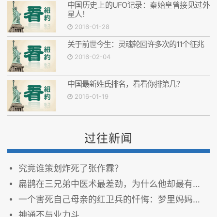
中国历史上的UFO记录：秦始皇曾接见过外
星人！
2016-01-28
关于前世今生：灵魂轮回许多次的11个征兆
2016-02-04
中国最新姓氏排名，看看你排第几？
2016-01-19
过往新闻
究竟谁策划炸死了张作霖？
扁鹊在三兄弟中医术最差劲，为什么他却最有名？
一个害死自己母亲的红卫兵的忏悔：梦里妈妈从不和我说话
神通不与业力斗