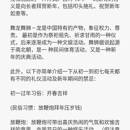
义是向长者拜贺新年，包括叩头施礼、祝贺新年
如意等。
舞龙舞狮－龙是中国特有的产物，象征权力、尊
贵。 最初是作为祭祀祖先、祈求甘雨的一种仪
式，后来逐渐成为一种文娱活动。舞狮据说起源
于南北朝，是一 种民间体育活动，又是一种新
年的庆典活动。
此外，以下亦简单介绍一下从初一到初七每天都
有不同的礼仪活动及新年期间的禁忌：
初一过年习俗：开春吉祥
(民俗习惯：放鞭炮拜年压岁钱)
放鞭炮：放鞭炮可带出喜庆热闹的气氛和欢愉吉
祥的意思，亦是节日的一种娱乐活动。（但注意