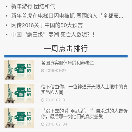
新年游行 团结和气
新年首虎在电梯口闪电被抓 周围的人〝全都蒙了〞
网传2016关于中国的50大预言
中国〝霸王级〞寒潮 死亡人数呢？！
一周点击排行
各国真实退休年龄和养老金
2016-01-27
信不信由你，一位神通开天眼人士眼中的真
实恐怖人间
2016-02-01
〝跳下去的瞬间就后悔了〞自杀过的人告诉
你，最后那一刻他们的真实感受！
2016-02-04