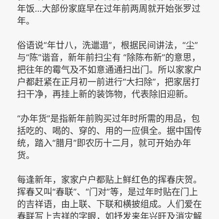
年饭…大部份家庭早在过年前两周就开始张罗过
年。
俗语说“年廿八，洗邋遢”，根据民间讲法，“尘”
与“陈”谐音，新年前扫尘有 “除陈布新”的意思，
把往年的霉气及不如意通通扫出门。所以家家户
户都赶紧在正月初一前进行“大扫除”，把家居打
扫干净，再挂上新的装饰物，代表除旧迎新。
“办年货”是指新年前购买过年时所需的用品，包
括吃的、喝的、穿的、用的一应俱全。据中国传
统，踏入“腊月”即农历十二月，就可开始办年
货。
每逢新年，家家户户都贴上鲜红色的挥春庆贺。
挥春又叫“春联”、“门对”等，是过年时贴在门上
的吉祥语，由上联、下联和横披组成。人们爱在
春联写上吉祥的字眼，如抒发来年兴旺及消灾解