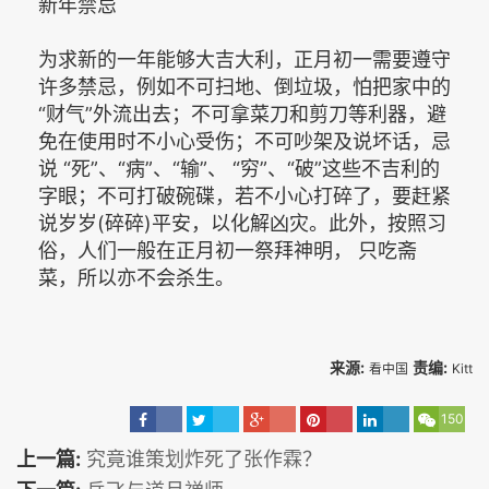
新年禁忌
为求新的一年能够大吉大利，正月初一需要遵守
许多禁忌，例如不可扫地、倒垃圾，怕把家中的
“财气”外流出去；不可拿菜刀和剪刀等利器，避
免在使用时不小心受伤；不可吵架及说坏话，忌
说 “死”、“病”、“输”、 “穷”、“破”这些不吉利的
字眼；不可打破碗碟，若不小心打碎了，要赶紧
说岁岁(碎碎)平安，以化解凶灾。此外，按照习
俗，人们一般在正月初一祭拜神明， 只吃斋
菜，所以亦不会杀生。
来源:
责编:
看中国
Kitt
150
上一篇:
究竟谁策划炸死了张作霖？