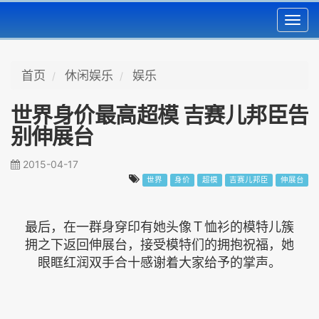
Toggl
navig
首页
休闲娱乐
娱乐
世界身价最高超模 吉赛儿邦臣告
别伸展台
2015-04-17
世界
身价
超模
吉赛儿邦臣
伸展台
最后，在一群身穿印有她头像Ｔ恤衫的模特儿簇
拥之下返回伸展台，接受模特们的拥抱祝福，她
眼眶红润双手合十感谢着大家给予的掌声。