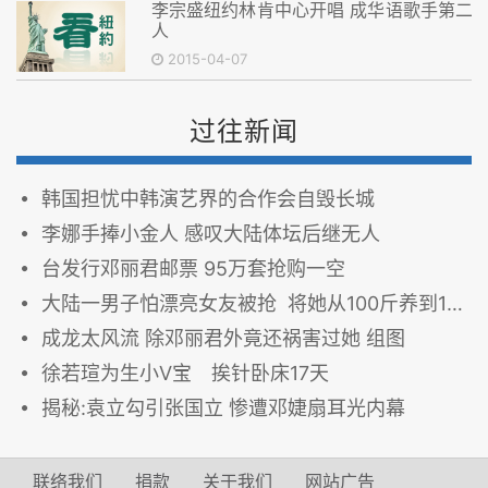
李宗盛纽约林肯中心开唱 成华语歌手第二
人
2015-04-07
过往新闻
韩国担忧中韩演艺界的合作会自毁长城
李娜手捧小金人 感叹大陆体坛后继无人
台发行邓丽君邮票 95万套抢购一空
大陆一男子怕漂亮女友被抢 将她从100斤养到180斤 组图
成龙太风流 除邓丽君外竟还祸害过她 组图
徐若瑄为生小V宝 挨针卧床17天
揭秘:袁立勾引张国立 惨遭邓婕扇耳光内幕
联络我们
捐款
关于我们
网站广告