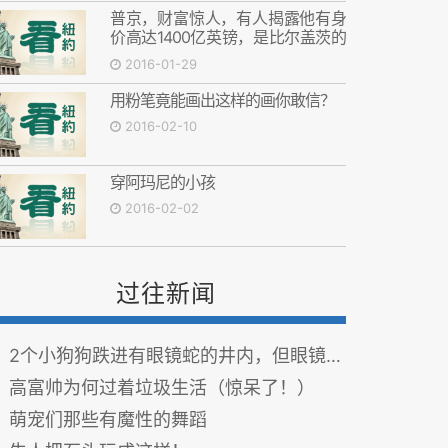
普京，财富惊人，有人揭露他有身
价高达1400亿英镑，是比尔盖茨的
两倍以上
2016-01-29
用粉笔竟能画出这样的画你敢信？
2016-02-10
穿阿玛尼的小孩
2016-02-02
过往新闻
2个小狗狗跌进有眼镜蛇的井内，但眼镜蛇的反应让人掉下巴
高富帅为何过着垃圾生活（惊呆了！）
萌宠们那些有魔性的舞蹈