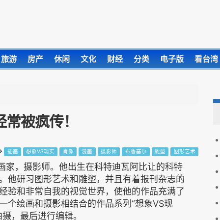
旅游
房产
休闲
文化
财经
分类
电子版
看台湾
经常被疯传！
插画
想象VS现实
肖像
漫画
摄影师
布鲁塞尔
雕塑
图形艺术
，漫画家，摄影师。他出生在科特迪瓦阿比让的科特
。他研习图形艺术和雕塑，并且有着报刊杂志的
经验和非常自我的视觉世界，使他的作品充满了
一个绘画和摄影相结合的作品系列“想象VS现
拍摄，最后进行编辑。