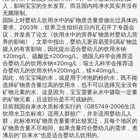
入，影响宝宝的生长发育。而且国内纯净水其实并没有
无菌限制。
国际上对婴幼儿饮用水中的矿物质含量曾做出过具体的
要求。2003年，世界卫生组织在日内瓦召开了专题会
议，并发表了论文《饮用水中的营养矿物质对婴幼儿营
养的影响》，文章中指出，婴幼儿更容易受到高矿物盐
摄入的有害影响，因此提出适合婴幼儿的饮用水钠
≤20mg/L、硫酸盐≤200mg/L。德国儿科学会推荐适
合婴幼儿的饮用水钠≤20mg/L；瑞士儿科学会推荐适
合婴幼儿的饮用水钙≤200mg/L，镁≤40mg/L。
因此，给宝宝喝的水，或是用于冲泡奶粉的水，既不能
选择矿物质含量过高的饮用水，也不可以选择完全没有
矿物元素的水。这是因为，宝宝需要从水中摄取一定量
的矿物元素，且这部分是不可或缺的。
目前我国自来水水质标准实行的《GB5749-2006生活
饮用水卫生标准》适用人群较广，并非适用婴幼儿人
群，此标准对矿物质含量要求比较宽泛，且每个地区的
矿物质含量不尽相同。如果含量符合婴幼儿的需求，煮
沸后的“自来水”也是适合婴幼儿饮用的。