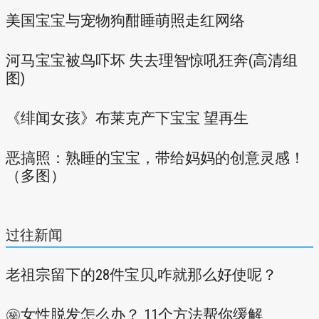
美国宝宝与宠物狗酣睡萌照走红网络
河马宝宝被鸟吓坏 失去理智惊吼狂奔(高清组
图)
《绯闻女孩》布莱克产下宝宝 望再生
恶搞照：熟睡的宝宝，带给妈妈的创意灵感！
（多图）
过往新闻
老祖宗留下的28件宝贝,咋就那么好使呢？
㊙女性脱发怎么办？ 11个方法帮你缓解