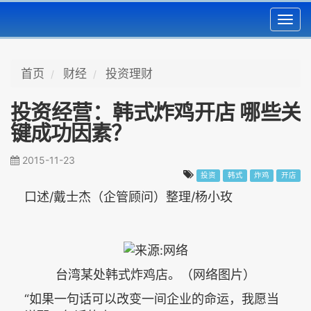
Toggl
navig
首页
财经
投资理财
投资经营：韩式炸鸡开店 哪些关
键成功因素？
2015-11-23
投资
韩式
炸鸡
开店
口述/戴士杰（企管顾问）整理/杨小玫
台湾某处韩式炸鸡店。（网络图片）
“如果一句话可以改变一间企业的命运，我愿当