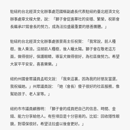
駐紐約台北經濟文化辦事處范國樞副處長代表駐紐約臺北經濟文化
辦事處章文樑大使，說：「獅子會促進華社的安穩、繁榮，祝新會
27
長繼承
屆會長的努力，成為法拉盛最重要的慈善團體。」
駐紐約台北經濟文化辦事處張景南主任祝賀：「我常說，前人種
樹，後人乘涼。沒胡前人種樹，後人曬太陽。獅子會在敬老這方
面，做得很好，保護眼睛，導盲犬做得很好，為社區做努力。希望
大家平平安安，喜喜樂樂。」
紐約州國會眾議員孟昭文說：「我來這裏，因為我的好朋友當選，
我祝福她。」州眾議員說：「她（會長）傻子很好的社區服務，像
幫助孩子、老人家等。」
紐約市市議員顧雅明：「獅子會的成員把自己的信息、時間、金
錢、能力分享給他人。有些項目是十分容易的。比如：回收隱性眼
鏡，對環保很好。希望法拉盛以後會更好。」