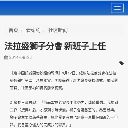
Toggl
navig
首页
看纽约
社区新闻
法拉盛獅子分會 新班子上任
2014-09-22
9
12
【看中國記者陳怡妙紐約報導】
月
日，紐約法拉盛分會在法拉
盛怒舉行第二十八屆年會，同時舉辦了新老會長交接儀式，眾民選
官員、社區領袖和貴賓前來祝賀。
27
新會長王寶君說：「前面
屆的會長工作努力，成績優秀。我接到
工作（接棒）后，才感到才疏學淺。獅子會講慈悲的，為善最樂。
獅子會主要以慈善為主，施比受更有福也是我一直掛在嘴邊的一句
話。我會盡心儘力的完成我的職責。」