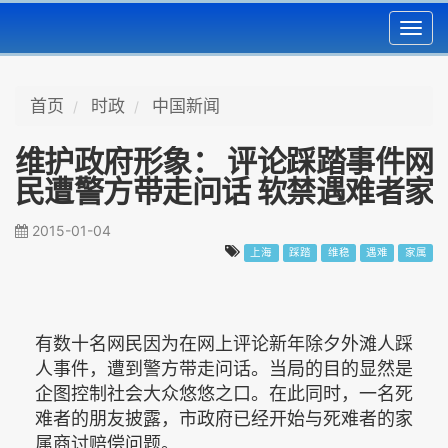
Toggl
navig
首页
时政
中国新闻
维护政府形象： 评论踩踏事件网
民遭警方带走问话 软禁遇难者家
属
2015-01-04
上海
踩踏
维稳
遇难
家属
有数十名网民因为在网上评论新年除夕外滩人踩
人事件，遭到警方带走问话。当局的目的显然是
企图控制社会大众悠悠之口。在此同时，一名死
难者的朋友披露，市政府已经开始与死难者的家
属商讨赔偿问题。