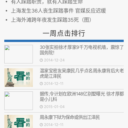
有人踩踏职责，就有人踩踏生命
上海发生36人丧生踩踏事件 官媒反应迟缓
上海外滩跨年夜发生踩踏35死（图）
一周点击排行
30张实拍徐才厚家9千万电视机墙，震惊了
国务院！
2014-12-24
温家宝密友吴康民几乎点名周永康背后大老
虎是江泽民
2014-12-11
据传,令计划在欧洲148亿别墅曝光 徐才厚都
是小儿科
2015-01-04
周永康下狱为保命或供出江泽民
2014-12-11