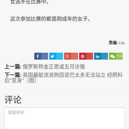
女选手在比赛中。
这次参加比赛的都是刚成年的女子。
责编:
Lily
106
上一篇:
俄罗斯称金正恩或五月访俄
下一篇:
英国最脏流浪狗因泥巴太多无法站立 经照料
后“变身”（图）
评论