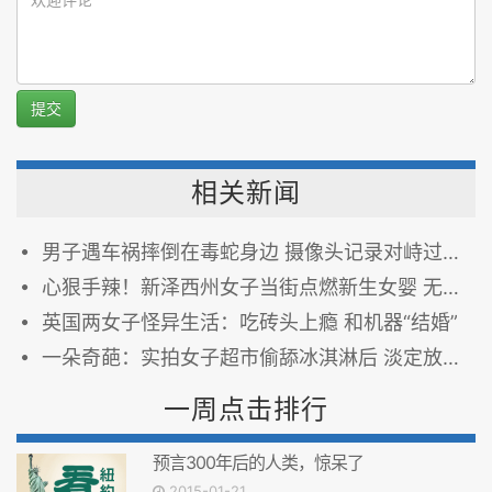
提交
相关新闻
男子遇车祸摔倒在毒蛇身边 摄像头记录对峙过程(图)
心狠手辣！新泽西州女子当街点燃新生女婴 无辜小生命惨死
英国两女子怪异生活：吃砖头上瘾 和机器“结婚”
一朵奇葩：实拍女子超市偷舔冰淇淋后 淡定放回冰柜(组图／视频)
一周点击排行
预言300年后的人类，惊呆了
2015-01-21