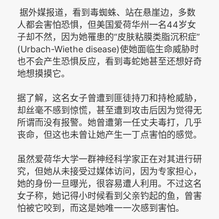
据外媒报道，看到毒蜘蛛、站在悬崖边，多数
人都会害怕恐惧，但美国爱荷华州一名44岁女
子却不然，因为她罹患的“皮肤粘膜类脂沉积症”
(Urbach-Wiethe disease)使她面临生命威胁时
也不会产生恐惧反应，看到毒蛇她甚至还想好奇
地想摸摸它。
据了解，这名女子曾遭到匪徒持刀和持枪威胁，
却丝毫不感到惊慌，甚至遭到攻击后因为觉得无
所谓而没有报警。她曾遭第一任丈夫毒打，几乎
丧命，但这也未曾让她产生一丁点害怕的感觉。
虽然爱荷华大学一群神经科学家正在对其进行研
究，但她从未接受过媒体访问，因为专家担心，
她的身份一旦曝光，很容易遭人利用。不过这名
女子称，她记得小时候看到父亲钓起的鱼，曾害
怕被它咬到，而这是她唯一一次感到害怕。