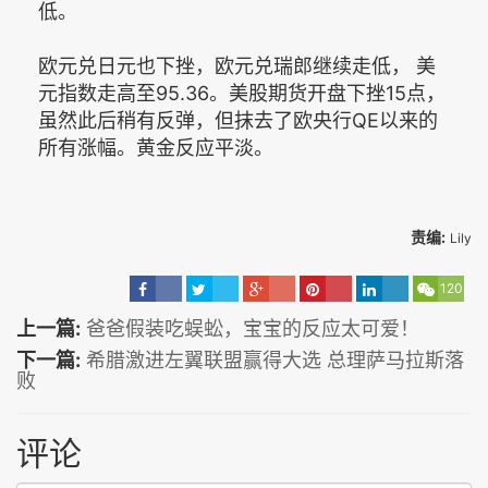
低。
欧元兑日元也下挫，欧元兑瑞郎继续走低， 美
元指数走高至95.36。美股期货开盘下挫15点，
虽然此后稍有反弹，但抹去了欧央行QE以来的
所有涨幅。黄金反应平淡。
责编:
Lily
120
上一篇:
爸爸假装吃蜈蚣，宝宝的反应太可爱！
下一篇:
希腊激进左翼联盟赢得大选 总理萨马拉斯落
败
评论