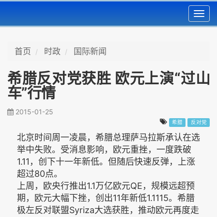
Toggl
navig
首页
时政
国际新闻
希腊反对党获胜 欧元上演“过山
车”行情
2015-01-25
希腊
反对党
北京时间周一凌晨，希腊总理萨马拉斯承认在选
举中失败。受消息影响，欧元重挫，一度跌破
1.11，创下十一年新低。但随后快速反弹，上涨
超过80点。
上周，欧央行推出1.1万亿欧元QE，规模远超预
期，欧元大幅下挫，创出11年新低1.1115。希腊
极左反对联盟Syriza大选获胜，推动欧元再度走