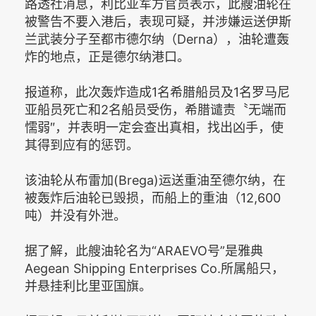
路透社消息，利比亚军方官员表示，此艘油轮在
被警告不要入港后，表现可疑，并涉嫌运送伊斯
兰武装分子至都市德尔纳（Derna），油轮遭轰
炸的地点，正是德尔纳港口。
报道称，此次轰炸造成1名希腊船员及1名罗马尼
亚船员死亡和2名船员受伤，希腊谴责〝无端而
懦弱″，并表明一定会查出真相，找出凶手，使
其得到应有的惩罚。
该油轮从布雷加(Brega)运送重油至德尔纳，在
被轰炸后油轮已毁损，而船上的重油（12,600
吨）并没有外泄。
据了解，此艘油轮名为“ARAEVO号”是雅典
Aegean Shipping Enterprises Co.所属船只，
并悬挂利比里亚国旗。