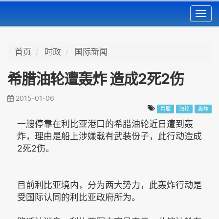
Toggl
navig
首页
时政
国际新闻
希腊油轮遭轰炸 造成2死2伤
2015-01-06
希腊
油轮
轰炸
一艘停靠在利比亚港口的希腊油轮近日遭到轰
炸，理由是船上涉嫌载有武装份子，此行动造成
2死2伤。
目前利比亚境内，分为两大势力，此轰炸行动是
受国际认同的利比亚政府所为。