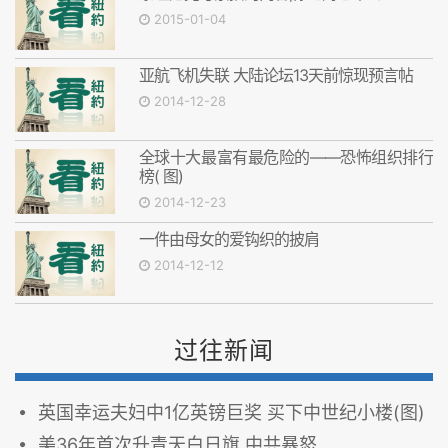
2015-01-04
亚航飞机失联 大陆论坛13天前惊现预言帖
2014-12-28
全球十大最富有最危险的——恐怖组织排行
榜( 图)
2014-12-23
一件由母女的爱钩织的披肩
2014-12-12
过往新闻
英国幸运夫妇中1亿英镑巨奖 买下中世纪小楼(图)
美36年首次升青天白日旗 中共暴怒