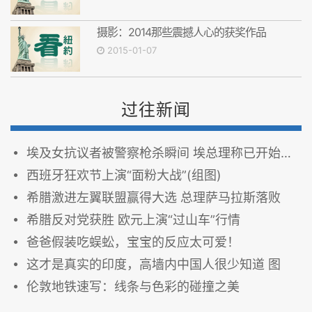
摄影：2014那些震撼人心的获奖作品
2015-01-07
过往新闻
埃及女抗议者被警察枪杀瞬间 埃总理称已开始调查
西班牙狂欢节上演“面粉大战”(组图)
希腊激进左翼联盟赢得大选 总理萨马拉斯落败
希腊反对党获胜 欧元上演“过山车”行情
爸爸假装吃蜈蚣，宝宝的反应太可爱！
这才是真实的印度，高墙内中国人很少知道 图
伦敦地铁速写：线条与色彩的碰撞之美