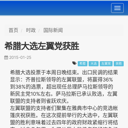
Toggl
navig
首页
时政
国际新闻
希腊大选左翼党获胜
2015-01-25
希腊
大选
左翼党
获胜
希腊大选投票于本周日晚结束。出口民调的结果
显示：齐普拉斯领导的左翼联盟，将赢得36%
到38%的选票，超出现任总理萨马拉斯领导的
新民主党10%左右。萨马拉斯已承认败选，左翼
联盟的支持者则雀跃欢庆。
左翼联盟的支持者们聚集在雅典市中心的竞选帐
篷庆祝获胜。在这次提前举行的大选中，左翼联
盟的胜利意味着过去四年的政府财政紧缩行将结