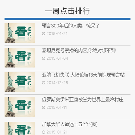
一周点击排行
预言300年后的人类，惊呆了
2015-01-21
泰坦尼克号禁播的内容,你绝对想不到!
2015-01-04
亚航飞机失联 大陆论坛13天前惊现预言帖
2014-12-28
俄罗斯奥伊米亚康被誉为世界上最冷村庄
2015-01-11
加拿大华人遭遇十五“怪”(图)
2015-01-21