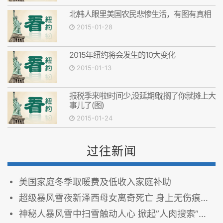
北韩人眼里美国农民悲惨生活，有图有真相
2015-01-28
2015年纽约将会发生的10大变化
2015-01-13
报税季来啦!时间少,没延期!耽搁了你就摊上大
事儿了(图)
2015-01-24
过往新闻
美国家庭冬季取暖费及低收入家庭补助
超级暴风雪夜新泽西母女离奇死亡 身上无伤痕家中无打斗痕迹
神秘人暴风雪中扫雪触动人心 掀起”人肉搜索”旋风(图)