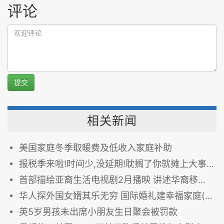
评论
提交
相关新闻
美国家庭冬季取暖费及低收入家庭补助
报税季来啦!时间少,没延期!耽搁了你就摊上大事儿了(图)
首部描绘亚裔生活电视剧2月播映 讲述华裔移民美国梦
华人探外国女婿其乐无穷 国际婚礼建幸福家庭(图)
英5岁男孩未出席小朋友生日聚会被罚款