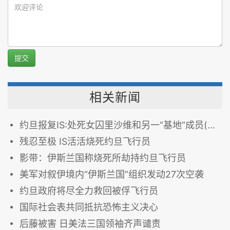
提交
相关新闻
约旦报复IS:处死女囚里沙维和另一“基地”成员(图)
残忍至极 IS活活烧死约旦飞行员
影带：伊斯兰国称烧死所劫持约旦飞行员
美军对叙伊境内“伊斯兰国”组织发动27次空袭
约旦政府将尽全力救回被俘飞行员
国际社会表共同抵抗恐怖主义决心
后藤被害 日美法三国领袖齐声谴责