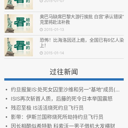
2015-01-07
奥巴马缺席巴黎大游行挨批 白宫“承认错误”
克里将赴法补救
2015-01-13
恐怖！比海洛因还上瘾，全国已有6亿人染
上！
2015-01-14
过往新闻
约旦报复IS:处死女囚里沙维和另一“基地”成员(图)
ISIS再次斩首人质，后藤的死令日本举国震怒
残忍至极 IS活活烧死约旦飞行员
影带：伊斯兰国称烧死所劫持约旦飞行员
因长相酷似希特勒 科索沃一男子借机大发横财