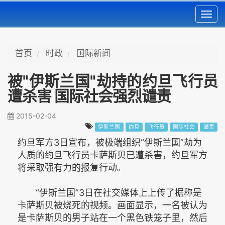
Toggl
navig
首页
时政
国际新闻
被"伊斯兰国"劫持的约旦飞行员
遭杀害 国际社会强烈谴责
2015-02-04
伊斯兰国
约旦
飞行员
国际社会
谴责
约旦军方3日宣布，被极端组织“伊斯兰国”劫为
人质的约旦飞行员卡萨斯贝已遭杀害，约旦军方
将采取强有力的报复行动。
“伊斯兰国”3日在社交媒体上上传了据称是
卡萨斯贝被烧死的视频。画面显示，一名被认为
是卡萨斯贝的男子站在一个黑色铁笼子里，然后