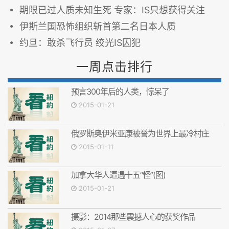
期限已过人质未知生死 专家：IS只想获得关注
伊斯兰国恐怖组织斩首第二名日本人质
约旦：敢杀飞行员 绞光IS囚犯
一周点击排行
预言300年后的人类，惊呆了
2015-01-21
俄罗斯奥伊米亚康被誉为世界上最冷村庄
2015-01-11
加拿大华人遭遇十五“怪”(图)
2015-01-21
摄影：2014那些震撼人心的获奖作品