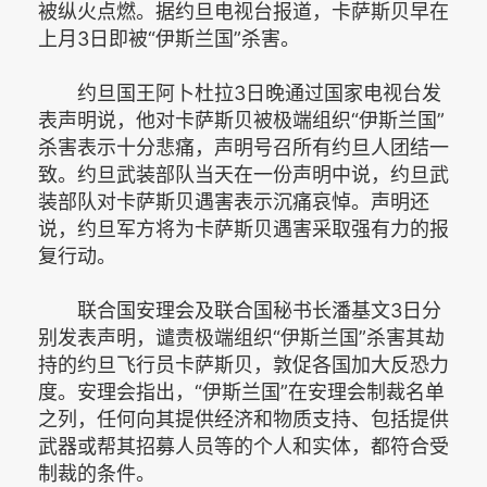
被纵火点燃。据约旦电视台报道，卡萨斯贝早在
上月3日即被“伊斯兰国”杀害。
约旦国王阿卜杜拉3日晚通过国家电视台发
表声明说，他对卡萨斯贝被极端组织“伊斯兰国”
杀害表示十分悲痛，声明号召所有约旦人团结一
致。约旦武装部队当天在一份声明中说，约旦武
装部队对卡萨斯贝遇害表示沉痛哀悼。声明还
说，约旦军方将为卡萨斯贝遇害采取强有力的报
复行动。
联合国安理会及联合国秘书长潘基文3日分
别发表声明，谴责极端组织“伊斯兰国”杀害其劫
持的约旦飞行员卡萨斯贝，敦促各国加大反恐力
度。安理会指出，“伊斯兰国”在安理会制裁名单
之列，任何向其提供经济和物质支持、包括提供
武器或帮其招募人员等的个人和实体，都符合受
制裁的条件。