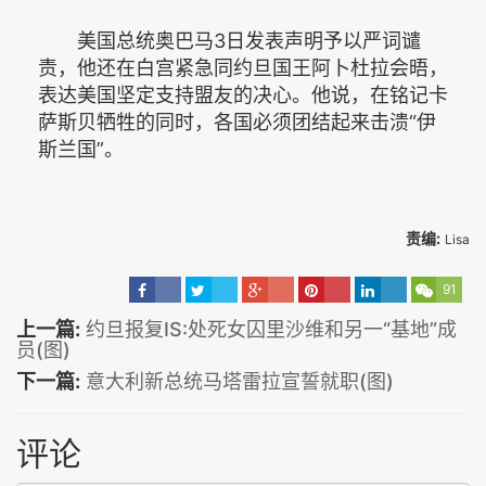
美国总统奥巴马3日发表声明予以严词谴
责，他还在白宫紧急同约旦国王阿卜杜拉会晤，
表达美国坚定支持盟友的决心。他说，在铭记卡
萨斯贝牺牲的同时，各国必须团结起来击溃“伊
斯兰国”。
责编:
Lisa
91
上一篇:
约旦报复IS:处死女囚里沙维和另一“基地”成
员(图)
下一篇:
意大利新总统马塔雷拉宣誓就职(图)
评论