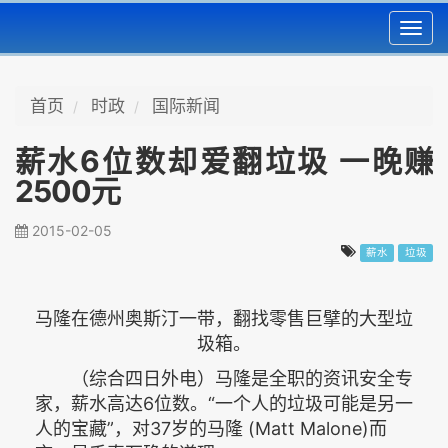
Toggl
navig
首页
时政
国际新闻
薪水6位数却爱翻垃圾 一晚赚
2500元
2015-02-05
薪水
垃圾
马隆在德州奥斯汀一带，翻找零售巨擘的大型垃
圾箱。
（综合四日外电）马隆是全职的资讯安全专
家，薪水高达6位数。“一个人的垃圾可能是另一
人的宝藏”，对37岁的马隆 (Matt Malone)而