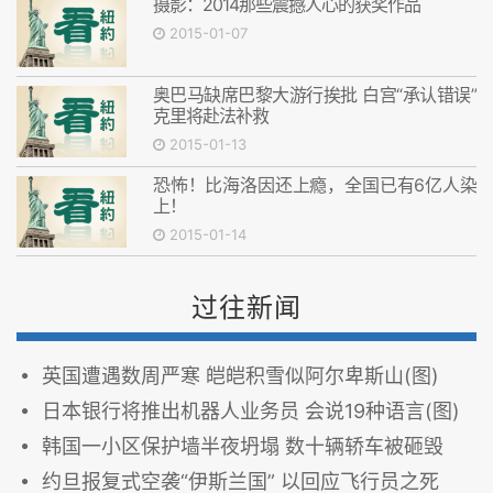
摄影：2014那些震撼人心的获奖作品
2015-01-07
奥巴马缺席巴黎大游行挨批 白宫“承认错误”
克里将赴法补救
2015-01-13
恐怖！比海洛因还上瘾，全国已有6亿人染
上！
2015-01-14
过往新闻
英国遭遇数周严寒 皑皑积雪似阿尔卑斯山(图)
日本银行将推出机器人业务员 会说19种语言(图)
韩国一小区保护墙半夜坍塌 数十辆轿车被砸毁
约旦报复式空袭“伊斯兰国” 以回应飞行员之死