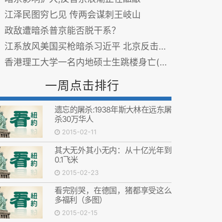
江泽民图穷匕见 传两会谋刺王岐山
政敌遭暗杀普京能否脱干系？
江系放风美国买枪暗杀习近平 北京反击给你们点颜色看
香港理工大学一名内地硕士生跳楼身亡(图)
一周点击排行
遗忘的屠杀:1938年斯大林在远东屠
杀30万华人
2015-02-11
其大无外其小无内：从十亿光年到
0.1飞米
2015-02-23
看完别哭，在德国，猪都享受这么
多福利（多图）
2015-02-15