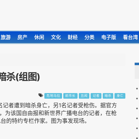
旅游
房产
休闲
文化
财经
分类
电子版
看台湾
杀(组图)
危地马拉
前市长
丑闻
记者
暗杀
身亡
名记者遭到暗杀身亡，另1名记者受枪伤。据官方
，为该国自由报和新世界广播电台的记者，在枪
电台的特约专栏作家。图为事发现场。