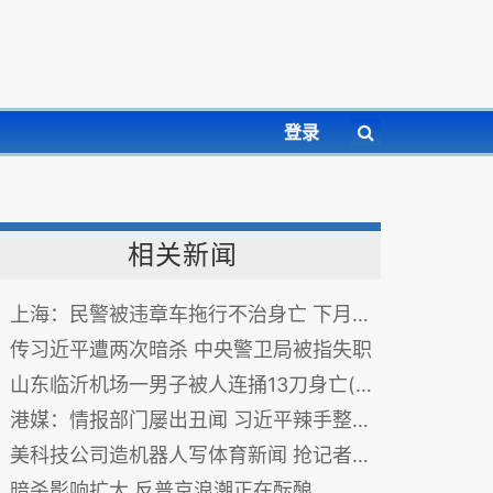
登录
相关新闻
上海：民警被违章车拖行不治身亡 下月将做父亲
传习近平遭两次暗杀 中央警卫局被指失职
山东临沂机场一男子被人连捅13刀身亡(组图)
港媒：情报部门屡出丑闻 习近平辣手整治刀把子
美科技公司造机器人写体育新闻 抢记者饭碗
暗杀影响扩大,反普京浪潮正在酝酿