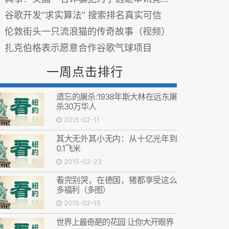
谷歌开发“求实算法” 搜索排名真实可信
伦敦街头一只流浪猫的传奇故事（视频）
扎克伯格表示愿意合作谷歌气球项目
一周点击排行
遗忘的屠杀:1938年斯大林在远东屠
杀30万华人
2015-02-11
其大无外其小无内：从十亿光年到
0.1飞米
2015-02-23
看完别哭，在德国，猪都享受这么
多福利（多图）
2015-02-15
世界上最奇葩的花园 让你大开眼界