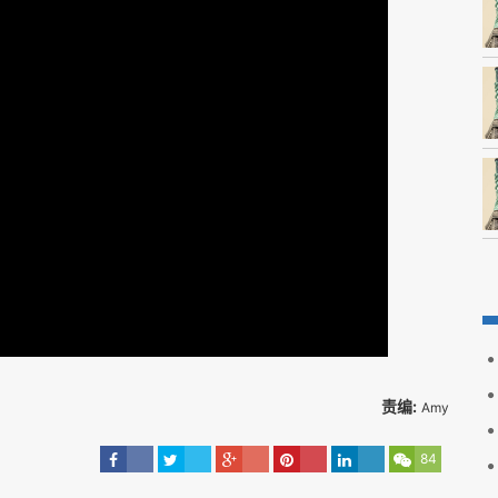
责编:
Amy
84