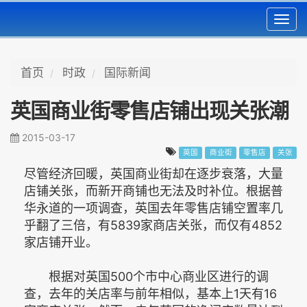
Toggl
navig
首页
时政
国际新闻
英国商业街零售店铺出现关张潮
2015-03-17
英国
商业街
零售店
关张
尽管经济回暖，英国商业街却在逐步衰落，大量
店铺关张，而新开商铺也无法及时补位。根据普
华永道的一项调查，英国去年零售店铺空置率几
乎翻了三倍，有5839家商店关张，而仅有4852
家店铺开业。
根据对英国500个市中心商业区进行的调
查，去年的关店率与前年相似，基本上1天有16