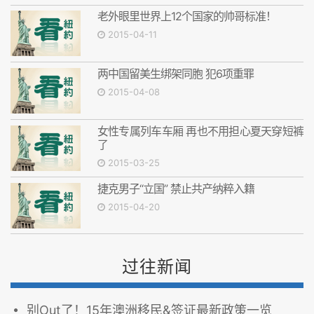
老外眼里世界上12个国家的帅哥标准！
2015-04-11
两中国留美生绑架同胞 犯6项重罪
2015-04-08
女性专属列车车厢 再也不用担心夏天穿短裤
了
2015-03-25
捷克男子“立国” 禁止共产纳粹入籍
2015-04-20
过往新闻
别Out了！15年澳洲移民&签证最新政策一览