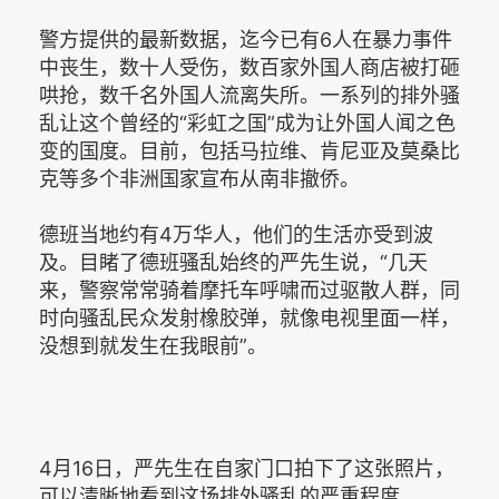
警方提供的最新数据，迄今已有6人在暴力事件
中丧生，数十人受伤，数百家外国人商店被打砸
哄抢，数千名外国人流离失所。一系列的排外骚
乱让这个曾经的“彩虹之国”成为让外国人闻之色
变的国度。目前，包括马拉维、肯尼亚及莫桑比
克等多个非洲国家宣布从南非撤侨。
德班当地约有4万华人，他们的生活亦受到波
及。目睹了德班骚乱始终的严先生说，“几天
来，警察常常骑着摩托车呼啸而过驱散人群，同
时向骚乱民众发射橡胶弹，就像电视里面一样，
没想到就发生在我眼前”。
4月16日，严先生在自家门口拍下了这张照片，
可以清晰地看到这场排外骚乱的严重程度。