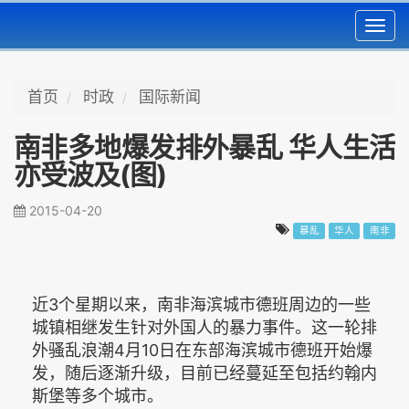
Toggl
navig
首页
时政
国际新闻
南非多地爆发排外暴乱 华人生活
亦受波及(图)
2015-04-20
暴乱
华人
南非
近3个星期以来，南非海滨城市德班周边的一些
城镇相继发生针对外国人的暴力事件。这一轮排
外骚乱浪潮4月10日在东部海滨城市德班开始爆
发，随后逐渐升级，目前已经蔓延至包括约翰内
斯堡等多个城市。