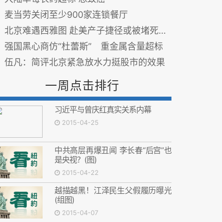
麦当劳关闭至少900家连锁餐厅
北京难遇西雅图 赴美产子捷径或被堵死(图)
强国黑心商仿“杜蕾斯” 重金属含量超标
伍凡：简评北京紧急放水力挺股市的效果
一周点击排行
习近平与曾庆红真实关系内幕
2015-04-25
中共高层再爆丑闻 李长春“后宫”也
是央视？(图)
2015-04-22
越描越黑！江泽民生父假履历曝光
(组图)
2015-04-07