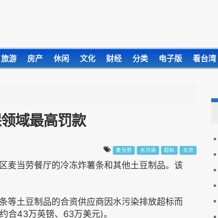
旅游
房产
休闲
文化
财经
分类
电子版
看台湾
保领域最高罚款
麦当劳
水污染
超标
北京
区麦当劳餐厅的冷冻炸薯条和其他土豆制品。该
条等土豆制品的合资供应商因水污染排放超标而
约合43万英镑、63万美元)。