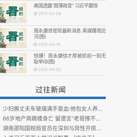
美国透露“周薄政变” 习近平震惊
2015-04-08
周永康泄密现最新消息 英媒爆周近
况(图)
2015-04-16
惊爆！周永康徐才厚被抓前一刻无
耻举动(图)
2015-04-02
过往新闻
少妇撕丈夫车玻璃满手是血:他包女人养女学生
66岁地产商跳楼身亡 留遗言“老哥撑不住了”(图)
湖南邵阳国税局官员在深圳与异性开房吸毒被拘