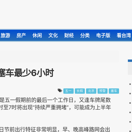
旅游
房产
休闲
文化
财经
分类
电子版
看台湾
塞车最少6小时
五一
长假
北京
预警
塞车
是五一假期前的最后一个工作日，又逢车牌尾数
3时至7时将出现“持续严重拥堵”，可能成为上半年
0日节前出行特征非常明显，早、晚高峰路网会出