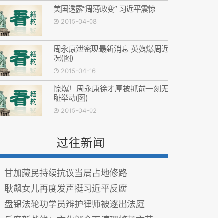
美国透露“周薄政变” 习近平震惊
2015-04-08
周永康泄密现最新消息 英媒爆周近
况(图)
2015-04-16
惊爆！周永康徐才厚被抓前一刻无
耻举动(图)
2015-04-02
过往新闻
甘加藏民持续抗议当局占地修路
耿飙女儿再度发声挺习近平反腐
盘锦法轮功学员辩护律师被逐出法庭