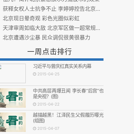
获释女权人士抗争不止 李婷婷控告北京海淀公安局
北京现日晕奇观 彩色光圈似彩虹
天津审周如临大敌 北京军区做一超常规部署
北京遭遇沙尘暴 民众调侃很黄很暴力
一周点击排行
习近平与曾庆红真实关系内幕
2015-04-25
中共高层再爆丑闻 李长春“后宫”也
是央视？(图)
2015-04-22
越描越黑！江泽民生父假履历曝光
(组图)
2015-04-07