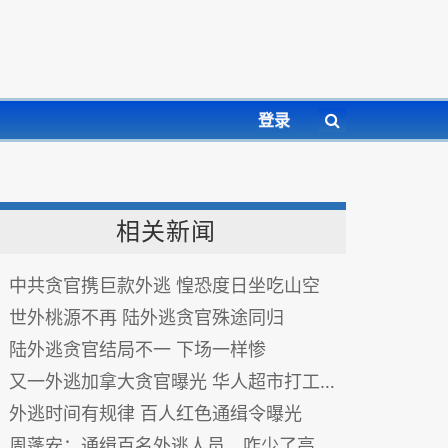
登录
相关新闻
中共贪官携巨款外逃 惶恐度日坐吃山空
世外桃源不再 陆外逃贪官殊途同归
陆外逃贪官结局不一 下场一样惨
又一外逃加拿大贪官曝光 华人超市打工(图)
外逃时间有规律 百人红色通缉令曝光
周蓬安：通缉百名外逃人员，咋少了高严？