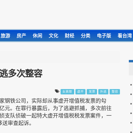
旅游
房产
休闲
文化
财经
分类
电子版
看台湾
外逃多次整容
女高管
虚开
发票
外逃
整容
家钢铁公司，实际却从事虚开增值税发票的勾
亿元。在罪行暴露后，为了逃避抓捕，多次前往
侦支队侦破一起特大虚开增值税税发票案件，一
移送审查起诉。