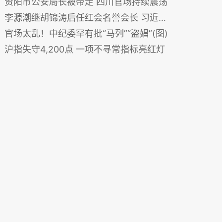
资阳市公安局长被带走 四川官场持续震荡
李源潮继胡锦涛后任红会名誉会长 习近平力挺为其站台 组图
官场太乱！中纪委罕有批“马列”“盗娼”(图)
沪指失守4,200点 一项不寻常指标亮红灯