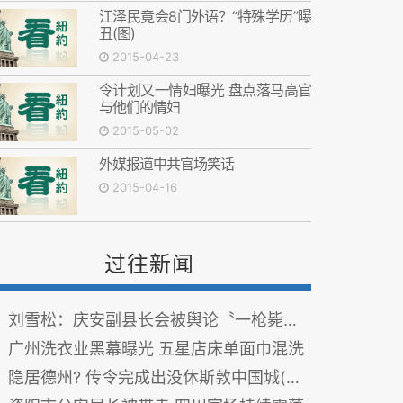
江泽民竟会8门外语？“特殊学历”曝
丑(图)
2015-04-23
令计划又一情妇曝光 盘点落马高官
与他们的情妇
2015-05-02
外媒报道中共官场笑话
2015-04-16
过往新闻
刘雪松：庆安副县长会被舆论〝一枪毙命吗〞
广州洗衣业黑幕曝光 五星店床单面巾混洗
隐居德州? 传令完成出没休斯敦中国城(图)