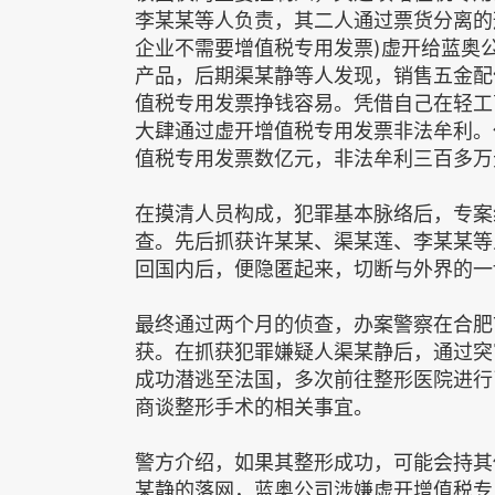
李某某等人负责，其二人通过票货分离的
企业不需要增值税专用发票)虚开给蓝奥
产品，后期渠某静等人发现，销售五金配
值税专用发票挣钱容易。凭借自己在轻工
大肆通过虚开增值税专用发票非法牟利。仅
值税专用发票数亿元，非法牟利三百多万
在摸清人员构成，犯罪基本脉络后，专案
查。先后抓获许某某、渠某莲、李某某等
回国内后，便隐匿起来，切断与外界的一
最终通过两个月的侦查，办案警察在合肥
获。在抓获犯罪嫌疑人渠某静后，通过突
成功潜逃至法国，多次前往整形医院进行
商谈整形手术的相关事宜。
警方介绍，如果其整形成功，可能会持其
某静的落网，蓝奥公司涉嫌虚开增值税专