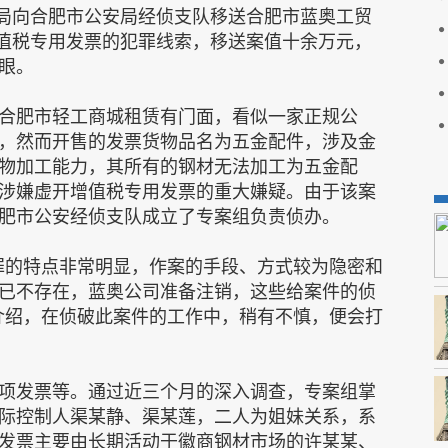
一局向合肥市公安局经侦支队移送合肥市蓝奥工贸
增值税专用发票的犯罪线索，移送案值十余万元，
眼。
合肥市轻工商城租赁有门面，看似一家正规公
，然而开售的发票货物品名为五金配件，涉及金
物加工能力，其所有的钢材无法加工为五金配
涉嫌虚开增值税专用发票的重大嫌疑。由于该案
肥市公安经侦支队成立了专案组负责侦办。
罪的特点非常明显，作案的手段、方式较为隐密和
已不存在，蓝奥公司准备注销，这些给案件的侦
介绍，在侦破此案件的工作中，稍有不慎，便会打
项发票等。通过近三个月的深入调查，专案组掌
际控制人渠某静、渠某莲，二人为姐妹关系，系
发票主要由长期活动于徽商钢材市场的许某某、