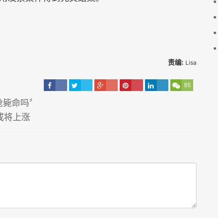
责编:
Lisa
85
枪毙命吗〞
或将上涨