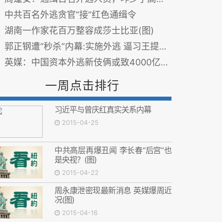
中共百名外逃贪官“接”红色通缉令
湖南一作家花百万整容成莎士比亚(图)
郭正钢遭“秒杀”内幕:实施外逃 逼习王提前下手
英媒：中国资本外逃新伎俩或致4000亿美元外流
一周点击排行
习近平与曾庆红真实关系内幕
2015-04-25
中共高层再爆丑闻 李长春“后宫”也
是央视？(图)
2015-04-22
周永康泄密现最新消息 英媒爆周近
况(图)
2015-04-16