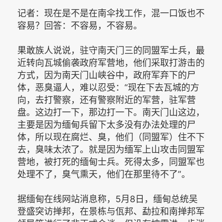
记者：现在是不是在南伞找工作，混一口饭也不
容易？回答：不容易，不容易。
果敢族人说说，驻守南天门三的同盟军士兵，最
近转向瓦城偷袭政府军营地，他们采取打游击的
方式，因为南天门山峡谷中，政府军弃下的尸
体，恶臭逼人，难以忍受：“现在下去瓦城的方
向，去打警察，还有警察附近的军营，驻军营
盘。这边打一下，那边打一下。南天门山这边，
主要是因为缅甸兵留下太多没有办法处理的尸
体，所以现在腐烂、臭，他们（同盟军）住不下
去，臭味太浓了。就是因为缅军上山攻击同盟军
营地，被打死的缅甸士兵。死得太多，同盟军也
处理不了，臭气熏天，他们在那里待不了”。
据缅甸在线网站消息称，5月8日，缅甸总统吴
登盛突访掸邦，在景栋与佤邦、勐拉和南掸邦军