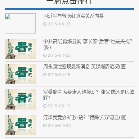
一周点击排行
习近平与曾庆红真实关系内幕
2015-04-25
中共高层再爆丑闻 李长春“后宫”也是央视？
(图)
2015-04-22
周永康泄密现最新消息 英媒爆周近况(图)
2015-04-16
军委副主席要走人谁接班？张又侠还是房峰
辉？
2015-05-10
江泽民竟会8门外语？“特殊学历”曝丑(图)
2015-04-23