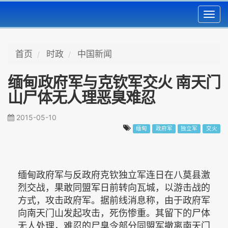
Toggl
navig
首页
时政
中国新闻
缅甸政府军与克钦军交火 南天门
山尸体无人理恶臭难忍
2015-05-10
缅甸
政府军
独立军
交火
缅甸政府军与反政府克钦独立军连日在八莫县激
烈交战，果敢同盟军日前转向瓦城，以游击战的
方式，攻击政府军。据前线消息称，由于政府军
向南天门山发起攻击，死伤惨重。其留下的尸体
无人处理，难忍的尸臭令部分同盟军撤离南天门