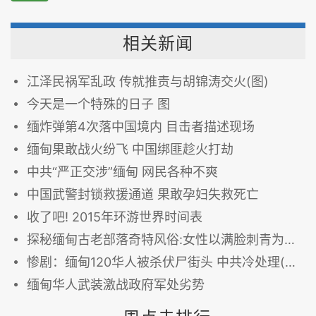
相关新闻
江泽民祸军乱政 传就推责与胡锦涛交火(图)
今天是一个特殊的日子 图
缅炸弹第4次落中国境内 目击者描述现场
缅甸果敢战火纷飞 中国绑匪趁火打劫
中共“严正交涉”缅甸 网民各种不爽
中国武警封锁救援通道 果敢孕妇失救死亡
收了吧! 2015年环游世界时间表
探秘缅甸古老部落奇特风俗:女性以满脸刺青为美(高清组图)
惨剧：缅甸120华人被杀伏尸街头 中共冷处理(图/慎入)
缅甸华人武装激战政府军处劣势