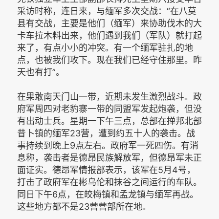
采访时称，连日来，与缅军多次交战：“在八莫
县有交战，主要是他们（缅军）来协助伐木的大
卡车拉木料出来，他们遇到我们（军队）就打起
来了，有点小小的冲突。有一个缅军驻扎的地
点，也被我们攻下。现在我们已经守住那里。昨
天也有打”。
在果敢南天门山一带，近期未发生激烈战斗。政
府军周四对老豹寨一带的同盟军发起炮袭，但没
有出动士兵。星期一下午三点，总部在掸邦北部
昔卜镇的缅军23营，遭到约五十人的袭击。战
事持续到晚上9点左右。政府军一死四伤。有消
息称，袭击者是德昂民族解放军，但德昂军未正
面证实。德昂军情报部表示，该军在5月4号，
打击了政府军在彬乌伦和抹谷之间运行的车队。
同日下午6点，在皎梅镇和孟龙镇与缅军再战。
这些地方都不是23营营部所在地。