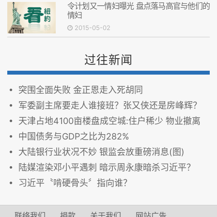
令计划又一情妇曝光 盘点落马高官与他们的
情妇
2015-05-02
过往新闻
突围全面失败 金正恩走入死胡同
军委副主席要走人谁接班？张又侠还是房峰辉？
天津占地4100亩楼盘成空城:住户稀少 物业撤离
中国债务与GDP之比为282%
大陆银行业状况不妙 银监会放重磅消息(图)
陆媒渲染邓小平遇刺 暗示周永康暗杀习近平？
习近平〝啃硬骨头〞指向谁？
联络我们
捐款
关于我们
网站广告