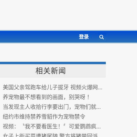
登录
相关新闻
美国父亲驾跑车给儿子拔牙 视频火爆网络(图)
养宠物最不想看到的画面，别哭呀 ！
当发现主人收拾行李要出门，宠物们就会。。。
纽约市维持禁养雪貂作为宠物禁令
视频：〝我不要看医生！〞可爱鹦鹉疯狂了，主人也傻眼
女子上街买菜遭猪尾随 警方将猪带回派出所饲养