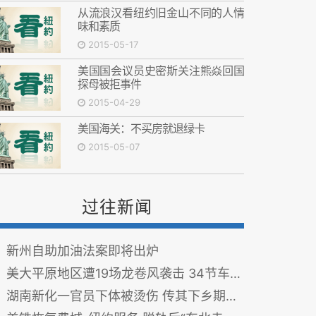
从流浪汉看纽约旧金山不同的人情
味和素质
2015-05-17
美国国会议员史密斯关注熊焱回国
探母被拒事件
2015-04-29
美国海关：不买房就退绿卡
2015-05-07
过往新闻
新州自助加油法案即将出炉
美大平原地区遭19场龙卷风袭击 34节车厢因恶劣天气脱轨
湖南新化一官员下体被烫伤 传其下乡期间强奸女性（图）