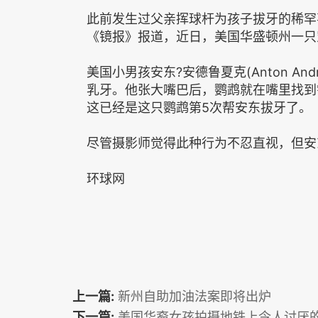
此前发生过父亲挥球杆为孩子拔牙的稀罕
《镜报》报道，近日，美国华盛顿州一只
美国小男孩安东?安德鲁夏克(Anton An
乳牙。他张大嘴巴后，鹦鹉就在嘴里找到
这已经是这只鹦鹉第5次帮安东拔牙了。
尽管摄影师觉得此种行为不忍直视，但安
环球网
上一篇:
新州自助加油法案即将出炉
下一篇:
美国华裔女孩拍摄地铁上令人讨厌