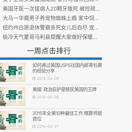
美国牙医一次拔病人20颗牙致死 被控疏忽杀人罪（图）
大马一华裔男子养宠物蜘蛛上瘾 家中饲养超百只
纽约州白原退休警察杀死女儿后自尽 宠物狗也被杀
极冷天气蒙哥马利县提醒大家做好保暖安全准备
一周点击排行
如何通过美国USPS往国内邮寄包裹
的经验分享
2015-04-28
美媒: 政治庇护是移民美国的王牌
2015-05-08
2015年全美10种最佳工作 精算师居
首位
2015-04-27