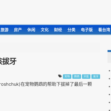
旅游
房产
休闲
文化
财经
分类
电子版
看台湾
孩拔牙
宠物
鹦鹉
牙医
拔牙
droshchuk)在宠物鹦鹉的帮助下拔掉了最后一颗