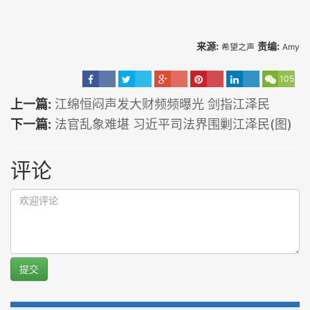
来源:
责编:
希望之声
Amy
105
上一篇:
江绵恒闷声发大财频频曝光 剑指江泽民
下一篇:
法官乱象难堪 习近平司法界围剿江泽民(图)
评论
提交