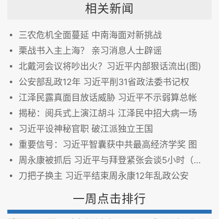
相关新闻
三农危机全面蔓延 中南海面对新挑战
栗战书入主上海？ 亲习消息人士辟谣
北戴河会议将吵出火？习近平内部狠话流出(图)
公安部乱政12年 习近平削31省政法委书记权
江泽民露真面目放话威胁 习近平不示弱算总帐
揭秘：阅兵式上演江胡斗 江泽民中招大病一场
习近平设神秘官职 破江派独立王国
重要信号：习近平智囊获中共最高经济学奖 图
周永康被抓后 习近平与拜登紧张会谈5小时（图）
刀把子换主 习近平结束周永康12年乱政公安
一周点击排行