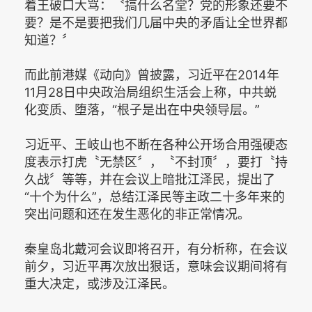
着王破口大骂：〝搞什么名堂？党的形象还要不
要？是不是要把我们几届中央的矛盾让全世界都
知道？〞
而此前港媒《动向》曾披露，习近平在2014年
11月28日中央政治局组织生活会上称，中共蜕
化变质、堕落，“根子是出在中央领导层。”
习近平、王岐山也不断在各种公开场合用强硬态
度表示打虎〝无禁区〞，〝不封顶〞，要打〝持
久战〞等等，并在会议上暗批江泽民，提出了
“十个为什么”，总结江泽民等主政二十多年来的
突出问题和还在发生恶化的非正常情况。
秦皇岛北戴河会议即将召开，有分析称，在会议
前夕，习近平再次放出狠话，意味会议期间将有
重大决定，或涉及江泽民。