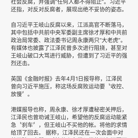
社会反腐，并强调“任何人都不得阻止”。习近平
还指，对反对反腐者，展现出绝不妥协的姿态。
自习近平王岐山反腐以来，江派高官不断落马，
其中包括中共前中央军委副主席徐才厚和中共前
政治局常委、政法委书记周永康两只“大老虎”。
有媒体也披露了江泽民曾多次进行阻挠，甚至对
王岐山破口大骂进行威胁，但遭到了习近平的强
烈还击。
英国《金融时报》去年4月1日报导称，江泽民
曾向习近平施压，称这场反腐败运动要〝收控、
放慢〞。
港媒报导也称，周永康、徐才厚遭秘密关押后，
江泽民也曾劝诫王岐山，希望他的反腐运动能紧
急〝刹车〞，但王岐山不买他的帐。将他的求情
给顶了回去。 据称，江泽民还在一次会面中对