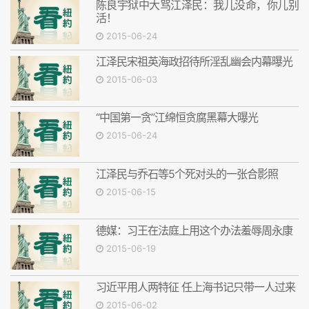
陈良宇狱中大骂江泽民：我儿没命，你儿别
活！
2015-06-24
江泽民宋祖英海政招待所淫乱幽会内幕曝光
2015-06-03
“中国第一贪”江绵恒贪腐黑幕大曝光
2015-06-24
江泽民与乔石等5个死对头的一张合影照
2015-06-15
德媒：习王在法庭上用这个办法羞辱周永康
2015-06-19
习近平用人两特征 任上海书记只带一人过来
2015-06-02