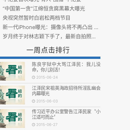
“中国第一贪”江绵恒贪腐黑幕大曝光
央视突然暂时白岩松两档节目
新一代iPhone曝光：摄像头将不再凸出 图
岁月终于对林志颖下手了，最新自拍照曝光，网友纷纷围观调侃
一周点击排行
陈良宇狱中大骂江泽民：我儿没
命，你儿别活！
2015-06-24
江泽民宋祖英海政招待所淫乱幽会
内幕曝光
2015-06-03
传习近平办公室警告江泽民家〝小
江适可而止〞
2015-06-27