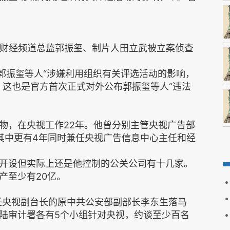
视财经频道总监郭振玺、制片人田立武被立案侦查
，郭振玺等人“涉嫌利用组织有关评选活动的影响，
。这也是官方首次正式对外公布郭振玺等人“违法
物，在央视工作22年。他曾分别主管央视广告部
其中更有4年同时兼任央视广告信息中心主任和经
开设但实际上还是他控制的公关公司有十几家。
产至少有20亿。
担任央视副台长的原中共公安部副部长李东生落马
陆审计署各有5个小组针对央视，约谈至少百名