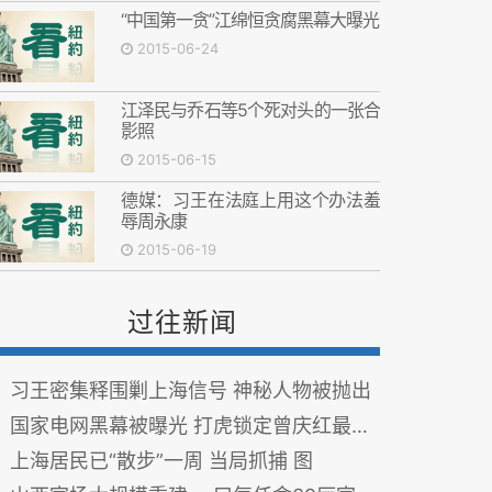
“中国第一贪”江绵恒贪腐黑幕大曝光
2015-06-24
江泽民与乔石等5个死对头的一张合
影照
2015-06-15
德媒：习王在法庭上用这个办法羞
辱周永康
2015-06-19
过往新闻
习王密集释围剿上海信号 神秘人物被抛出
国家电网黑幕被曝光 打虎锁定曾庆红最新信号
上海居民已“散步”一周 当局抓捕 图