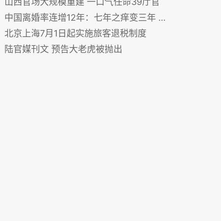
山西官场大规模重建 一口气任命39厅官
中国离婚率连增12年：七年之痒变三年 多为80后
北京上海7月1日起实施旅客退税制度
陆官媒刊文 预告大老虎被抛出