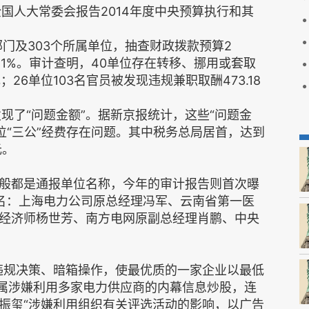
国人大常委会报告2014年度中央预算执行和其
门及303个所属单位，抽查财政拨款预算2
的41%。审计查明，40单位存在转移、挪用或套取
26单位103名官员被发现违规兼职取酬473.18
现了“问题金额”。据新京报统计，这些“问题金
单位“三公”经费存在问题。其中税务总局居首，达到
元。
般都是通报单位名称，今年的审计报告则首次曝
名：上海电力公司原总经理冯军、云南省第一医
经济师杨世芳、南方电网原副总经理肖鹏、中央
违规决策、暗箱操作，使最优质的一家企业以最低
亲属涉嫌利用多家电力供应商的内幕信息炒股，连
郭振玺“涉嫌利用组织有关评选活动的影响，以广告