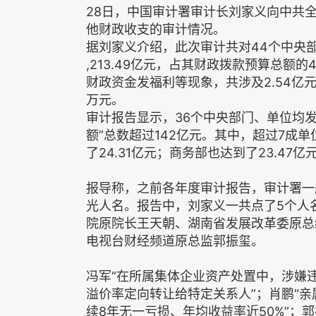
28日，中国审计署审计长刘家义向中共全
他财政收支的审计情况。
据刘家义介绍，此次审计共对44个中央部
,213.49亿元，占其财政拨款预算总额
财政资金发福利等现象，共涉及2.54亿元；
万元。
审计报告显示，36个中央部门、单位均发
额”总数超过142亿元。其中，超过7成
了24.31亿元；商务部也达到了23.47亿
报导称，之前各年度审计报告，审计署一
光人名。报告中，刘家义一共点了5个人
院原院长王天朝、湖南省发展改革委原总
电视台财经频道原总监郭振玺。
冯军“在所属集体企业资产处置中，涉嫌
溢价率定向转让给特定关系人”；肖鹏“
续8年无一亏损、年均收益率近50%”；