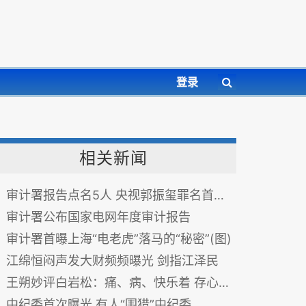
登录
相关新闻
审计署报告点名5人 央视郭振玺罪名首曝光
审计署公布国家电网年度审计报告
审计署首曝上海“电老虎”落马的“秘密”(图)
江绵恒闷声发大财频频曝光 剑指江泽民
王朔妙评白岩松：痛、病、快乐着 存心欺世？
中纪委首次曝光 有人“围猎”中纪委