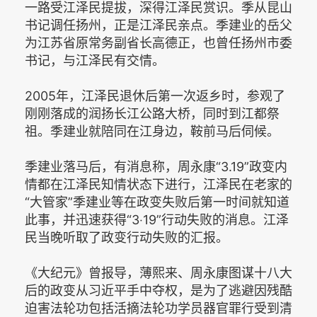
一路受江泽民提拔，深得江泽民赏识。季从昆山
书记调任扬州，正是江泽民亲点。季建业的岳父
为江苏省原常务副省长高德正，也曾任扬州市委
书记，与江泽民有交情。
2005年，江泽民退休后第一次返乡时，参观了
刚刚落成的润扬长江公路大桥，同时到江都祭
祖。季建业就陪同在江身边，鞍前马后伺候。
季建业落马后，有消息称，周永康“3.19”政变内
情都在江泽民知情状态下进行，江泽民在老家的
“大管家”季建业等在政变失败后第一时间就知道
此事，并迅速获得“3‧19”行动失败的消息。江泽
民当晚听取了政变行动失败的汇报。
《大纪元》曾报导，薄熙来、周永康图谋十八大
后的政变从习近平手中夺权，是为了逃避因残酷
迫害法轮功包括活摘法轮功学员器官罪行受到清