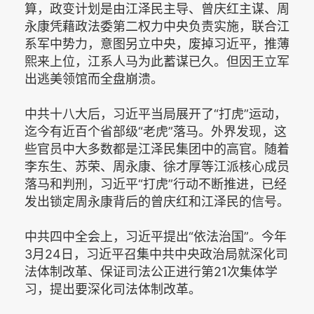
算，政变计划是由江泽民主导、曾庆红主谋、周
永康凭藉政法委第二权力中央负责实施，联合江
系军中势力，意图另立中央，废掉习近平，推薄
熙来上位，江系人马为此蓄谋已久。但因王立军
出逃美领馆而全盘崩溃。
中共十八大后，习近平当局展开了“打虎”运动，
迄今有近百个省部级“老虎”落马。外界发现，这
些官员中大多数都是江泽民集团中的高官。随着
李东生、苏荣、周永康、徐才厚等江派核心成员
落马和判刑，习近平“打虎”行动不断推进，已经
发出锁定周永康背后的曾庆红和江泽民的信号。
中共四中全会上，习近平提出“依法治国”。今年
3月24日，习近平召集中共中央政治局就深化司
法体制改革、保证司法公正进行第21次集体学
习，提出要深化司法体制改革。