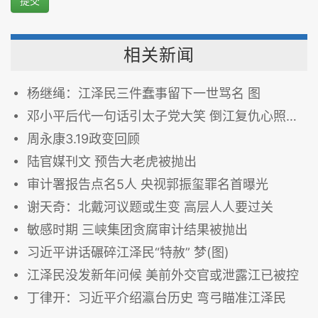
提交
相关新闻
杨继绳：江泽民三件蠢事留下一世骂名 图
邓小平后代一句话引太子党大笑 倒江复仇心照不宣
周永康3.19政变回顾
陆官媒刊文 预告大老虎被抛出
审计署报告点名5人 央视郭振玺罪名首曝光
谢天奇：北戴河议题或生变 高层人人要过关
敏感时期 三峡集团贪腐审计结果被抛出
习近平讲话碾碎江泽民“特赦” 梦(图)
江泽民没发新年问候 美前外交官或泄露江已被控
丁律开：习近平介绍瀛台历史 弯弓瞄准江泽民