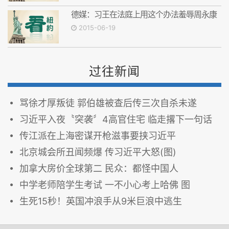
德媒：习王在法庭上用这个办法羞辱周永康
2015-06-19
过往新闻
骂徐才厚叛徒 郭伯雄被查后传三次自杀未遂
习近平入夜〝突袭〞4高官住宅 临走撂下一句话
传江派在上海密谋开枪滋事要挟习近平
北京城会所丑闻频爆 传习近平大怒(图)
加拿大房价全球第二 民众：都怪中国人
中学老师陪学生考试 一不小心考上哈佛 图
生死15秒！英国冲浪手从9米巨浪中逃生