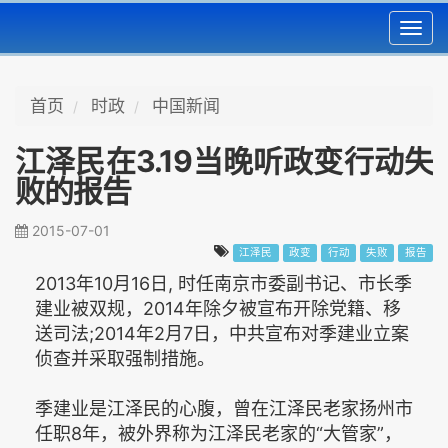
Toggl
navig
首页
时政
中国新闻
江泽民在3.19当晚听政变行动失
败的报告
2015-07-01
江泽民
政变
行动
失败
报告
2013年10月16日, 时任南京市委副书记、市长季
建业被双规，2014年除夕被宣布开除党籍、移
送司法;2014年2月7日，中共宣布对季建业立案
侦查并采取强制措施。
季建业是江泽民的心腹，曾在江泽民老家扬州市
任职8年，被外界称为江泽民老家的“大管家”，