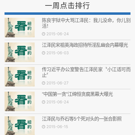
一周点击排行
陈良宇狱中大骂江泽民：我儿没命，你儿别
活！
2015-06-24
江泽民宋祖英海政招待所淫乱幽会内幕曝光
2015-06-03
传习近平办公室警告江泽民家〝小江适可而
止〞
2015-06-27
“中国第一贪”江绵恒贪腐黑幕大曝光
2015-06-24
江泽民与乔石等5个死对头的一张合影照
2015-06-15