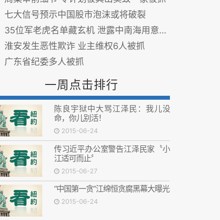
七大信号预示中国股市泡沫或将破裂
35位军老虎名单藏玄机 泄露中南海用意 图
淮安发生恶性欺诈 业主维权6人被抓
广东省纪委多人被抓
一周点击排行
陈良宇狱中大骂江泽民：我儿没
命，你儿别活！
2015-06-24
传习近平办公室警告江泽民家〝小
江适可而止〞
2015-06-27
“中国第一贪”江绵恒贪腐黑幕大曝光
2015-06-24