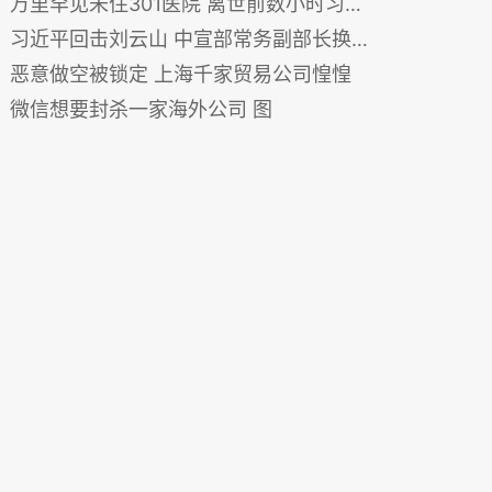
万里罕见未住301医院 离世前数小时习带6常委探望
习近平回击刘云山 中宣部常务副部长换人内幕
恶意做空被锁定 上海千家贸易公司惶惶
微信想要封杀一家海外公司 图