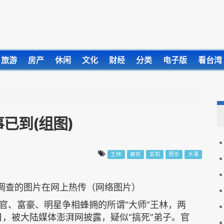
旅游
房产
休闲
文化
财经
分类
电子版
看台湾
已到(组图)
王林
被抓
玄机
预示
大事
调查的图片在网上热传（网络图片）
官、富豪、明星争相蜂拥的所谓“大师”王林，两
6日，被大陆媒体澎湃网披露，疑似“搞死”弟子。官