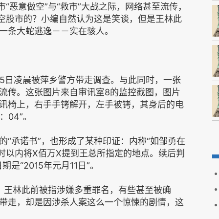
市“恶意做空”与“救市”大战之际，网络甚至流传，
做空股市的？小编自然认为这是笑谈，但是王林此
一条大蛇逃逸－－实在骇人。
15日凌晨被萍乡警方带走调查。与此同时，一张
流传。这张图片来自审讯室8的监控截图，图片
讯椅上，右手手铐解开，左手被铐，其身后的电
：04”。
的“承诺书”，也形成了某种印证：内称“如邹勇在
4小时以内将X佰万X提到王总所指定的地点。续后判
是“2015年元月11日”。
称：王林此前被指涉嫌多重罪名，有些甚至被确
带走，却是因涉杀人案这么一个惊悚的剧情，这