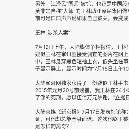
另外，江泽民“国师”被抓，也正是中国股
莫非是自称“大师”的王林助江泽民集团
前可是口口声声说如果自己被关，会变成
王林“涉杀人案”
7月16日上午，大陆媒体争相报道，王林
疑似王林在审讯室接受调查的图片在网上
中，王林身穿黑色短袖上衣，低头坐在审
子显示屏上，显示时间为“7月15日上午10
大陆澎湃网独家获得了一份疑似王林手书
2015年元月20号前逮捕，我王林在2
了邹的死刑，愿以伍佰万元酬谢。”立据日期
大陆官媒《新京报》7月17日发表社论
证，可他却总能全身而退。这次他终于被
是怎样的离奇？