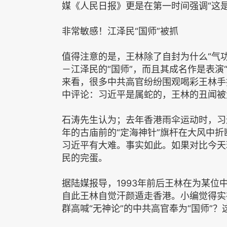
媒《人民日报》更是在第一时间强调“这
非常敏感！江泽民“国师”被抓
值得注意的是，王林除了自封为什么“气
－江泽民的“国师”，而且其成名作是表演
来看，很多中共高官纷纷围观喝彩王林手
中评论：习近平是属蛇的，王林的丑闻被
石涛先生认为；去年香港雨伞运动时，习
年的古庙前的“定海神针”旗杆在大风中折
习近平有大难。事实如此。如果对比今天
民的完蛋。
据陆媒报导，1993年前后王林在为某
自此王林自觉汗颜遁走香港。小编觉得实
群高喊“无神论”的中共高官奉为“国师”