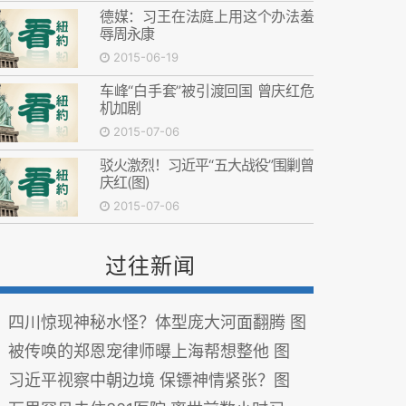
德媒：习王在法庭上用这个办法羞
辱周永康
2015-06-19
车峰“白手套”被引渡回国 曾庆红危
机加剧
2015-07-06
驳火激烈！习近平“五大战役”围剿曾
庆红(图)
2015-07-06
过往新闻
四川惊现神秘水怪？体型庞大河面翻腾 图
被传唤的郑恩宠律师曝上海帮想整他 图
习近平视察中朝边境 保镖神情紧张？图