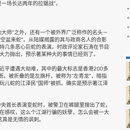
是一场长达两年的拉锯战”。
功大师”之外，还有一个被外界广泛称作的名头－
“空盆来蛇”。从陆媒揭露的其与政商名人的合影
持几条恶心巨蛇的表演。时政评论家石涛在节目
大力抛出，预示著某种大的事情已经到了。
近平遭遇大劫难，其中的最大标志是香港200多
断。被折叠的是左旗杆，被称为“左青龙”，暗指
玩儿蛇的江泽民“国师”被抓。确实是预示著江泽
位中央首长表演变蛇时，被警卫在裤腿里搜出了蛇，
在感叹，这么个江湖行骗的妖孽，怎么会被一大
？这真是无情的讽刺。