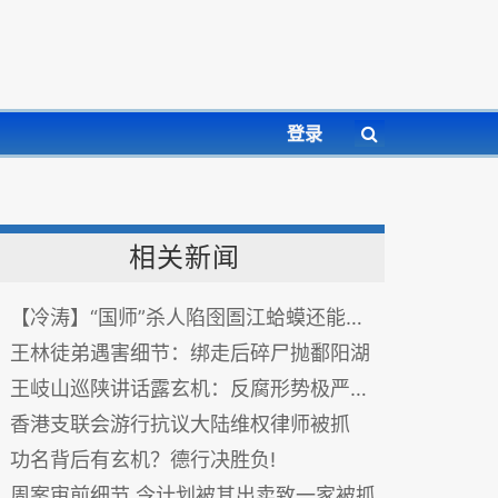
登录
相关新闻
【冷涛】“国师”杀人陷囹圄江蛤蟆还能蹦几日？
王林徒弟遇害细节：绑走后碎尸抛鄱阳湖
王岐山巡陕讲话露玄机：反腐形势极严峻 退一步会死无葬身之地
香港支联会游行抗议大陆维权律师被抓
功名背后有玄机？德行决胜负!
周案审前细节 令计划被其出卖致一家被抓