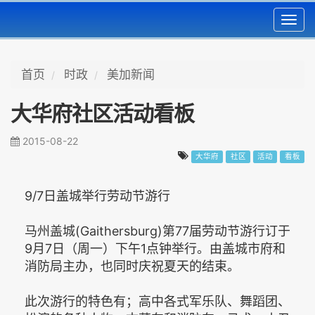
Toggl
navig
首页
时政
美加新闻
大华府社区活动看板
2015-08-22
大华府
社区
活动
看板
9/7日盖城举行劳动节游行
马州盖城(Gaithersburg)第77届劳动节游行订于
9月7日（周一）下午1点钟举行。由盖城市府和
消防局主办，也同时庆祝夏天的结束。
此次游行的特色有；高中各式军乐队、舞蹈团、