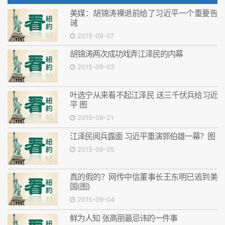
美媒：胡锦涛裸退前给了习近平一个重要告
诫
2015-09-07
胡锦涛两次成功戏弄江泽民的内幕
2015-09-03
叶选宁从来看不起江泽民 送三千伏兵给习近
平 图
2015-09-21
江泽民阅兵露面 习近平重演郭伯雄一幕？图
2015-09-05
真的假的？网传中信董事长王东明已逃到美
国(图)
2015-09-04
鲜为人知 张高丽最忌讳的一件事