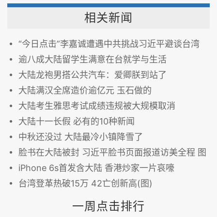
相关新闻
“今日点击”李嘉诚遭遇中共挑战习近平避谈台湾
逾八成大陆留学生满意在台就学与生活
大陆龙袍男搭公共汽车：爱卿朕到站了
大陆满汉全席造价逾亿元 玉石做的
大陆考生雅思考试成绩违规被大规模取消
大陆十一长假 必有的10种新闻
中秋还没过 大陆最冷小镇降雪了
脸书在大陆被封 习近平脸书页面报道访美全程 图
iPhone 6s首发含大陆 香港炒家一片哀嚎
台湾登革热破15万 42亡创新高(图)
一周点击排行