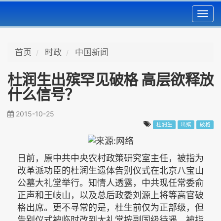
Toggl
navig
首页
时政
中国新闻
杜润生出殡罕见破格 高层欲释放
什么信号？
2015-10-25
杜润生
出殡
破格
日前，原中共中央农村政策研究室主任，被指为
改革派功臣的杜润生遗体告别仪式在北京八宝山
公墓大礼堂举行。知情人透露，中共现任常委俞
正声和王岐山，以及总后政委刘源上将等高官破
格出席。更不寻常的是，杜生前仅为正部级，但
告别仪式被临时改到大礼堂按副国级待遇，被指