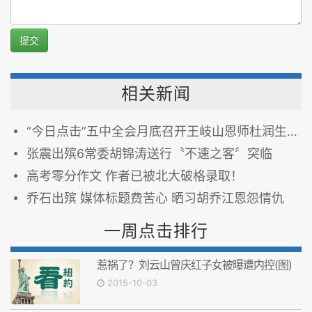
提交
相关新闻
“今日点击”五中全会月底召开王岐山恩师杜润生病逝
张震出殡6常委胡锦涛送行〝不速之客〞突临
高考零分作文 作者已被北大破格录取！
乔石出殡 媒体标题费苦心 晒习胡乔江恩怨情仇
一周点击排行
惹祸了？刘云山曾庆红子女被曝遭内控(图)
2015-10-03