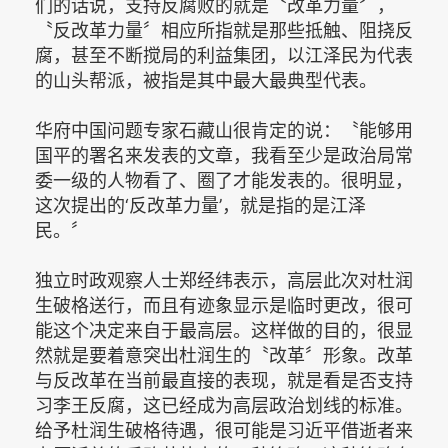
们的话说，支持反腐败的就是〝改革力量〞，
〝反改革力量〞相应所指就是那些抵触、阻挠反
腐，甚至不断搅局的利益集团，以江泽民为代表
的山头帮派，被指是其中最大最典型代表。
华府中国问题专家石藏山很肯定的说：〝能够用
国平的署名来发表的文章，我看至少是政治局常
委一级的人物看了、圈了才能发表的。很明显，
这次提出的‘反改革力量’，就是指的是江泽
民。〞
独立时政观察人士郑经纬表示，高层此次对杜润
生破格送行，而且有迹象显示是临时更改，很可
能这个决定来自于最高层。这样做的目的，很显
然就是要着意突出杜润生的〝改革〞形象。改革
与反改革在当前最直接的表现，就是看是否支持
习李王反腐，这已经成为高层政治划线的标准。
给予杜润生破格待遇，很可能是习近平借逝者来