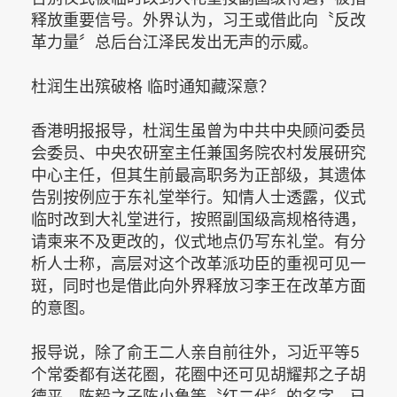
释放重要信号。外界认为，习王或借此向〝反改
革力量〞总后台江泽民发出无声的示威。
杜润生出殡破格 临时通知藏深意？
香港明报报导，杜润生虽曾为中共中央顾问委员
会委员、中央农研室主任兼国务院农村发展研究
中心主任，但其生前最高职务为正部级，其遗体
告别按例应于东礼堂举行。知情人士透露，仪式
临时改到大礼堂进行，按照副国级高规格待遇，
请柬来不及更改的，仪式地点仍写东礼堂。有分
析人士称，高层对这个改革派功臣的重视可见一
斑，同时也是借此向外界释放习李王在改革方面
的意图。
报导说，除了俞王二人亲自前往外，习近平等5
个常委都有送花圈，花圈中还可见胡耀邦之子胡
德平、陈毅之子陈小鲁等〝红二代〞的名字。已