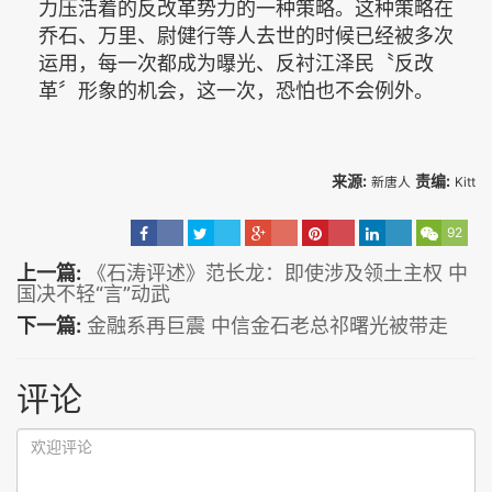
力压活着的反改革势力的一种策略。这种策略在
乔石、万里、尉健行等人去世的时候已经被多次
运用，每一次都成为曝光、反衬江泽民〝反改
革〞形象的机会，这一次，恐怕也不会例外。
来源:
责编:
新唐人
Kitt
92
上一篇:
《石涛评述》范长龙：即使涉及领土主权 中
国决不轻“言”动武
下一篇:
金融系再巨震 中信金石老总祁曙光被带走
评论