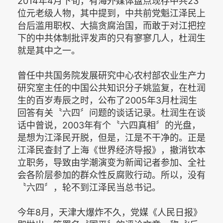
2014年4月下旬，有海外媒体盘点现存中共23
位元老级人物，其中提到，中共前党魁江泽民上
台后滥用职权、大搞贪腐治国，而敢于对江把控
下的中共体制批评发声的只有寥寥几人，杜润生
就是其中之一。
曾任中共国务院发展研究中心农村部农业生产力
研究室主任的中国公共知识分子姚监复，在杜润
生的百岁寿辰之时，公布了2005年3月杜润生
回答有关〝六四〞问题的谈话记录。杜润生在谈
话中曾说，2003年有个〝六四真相〞的光盘，
是想为江泽民开脱，但是，江是不干净的。正是
江泽民查封了上海《世界经济导报》，撤消钦本
立职务，导致由学潮演变为新闻记者参加、全社
会各阶层参加的群众性反腐败行动。所以，没有
〝六四〞，轮不到江泽民当总书记。
今年8月，天津大爆炸不久，党媒《人民日报》