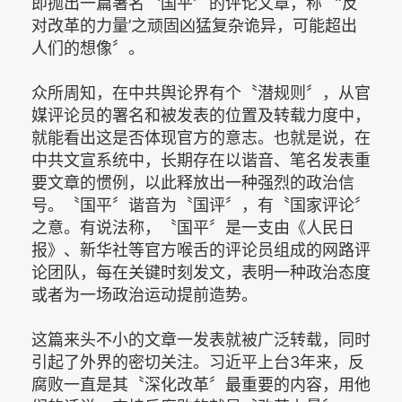
即抛出一篇署名〝国平〞的评论文章，称〝‘反
对改革的力量’之顽固凶猛复杂诡异，可能超出
人们的想像〞。
众所周知，在中共舆论界有个〝潜规则〞，从官
媒评论员的署名和被发表的位置及转载力度中，
就能看出这是否体现官方的意志。也就是说，在
中共文宣系统中，长期存在以谐音、笔名发表重
要文章的惯例，以此释放出一种强烈的政治信
号。〝国平〞谐音为〝国评〞，有〝国家评论〞
之意。有说法称，〝国平〞是一支由《人民日
报》、新华社等官方喉舌的评论员组成的网路评
论团队，每在关键时刻发文，表明一种政治态度
或者为一场政治运动提前造势。
这篇来头不小的文章一发表就被广泛转载，同时
引起了外界的密切关注。习近平上台3年来，反
腐败一直是其〝深化改革〞最重要的内容，用他