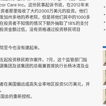
cor Care Inc
2012
。这份民事起诉书说，在
年末
2000
投资者那里吸收了大约
万美元的投资。他们
1000
发加州多地的养老院，但是将他们其中的
多
18%
在投资者不知情的情况下额外抽取了
的支付
投资金额过低，没有资格通过投资移民项目
院至今也没有建起来。
7
五起投资移民欺诈案件。
月，这个监管部门指
源集团及该集团的总裁兼首席执行长杨冰清及业
50
者在美国偏远或高失业率地区投资
万美元，并
。
要国会的重新授权。