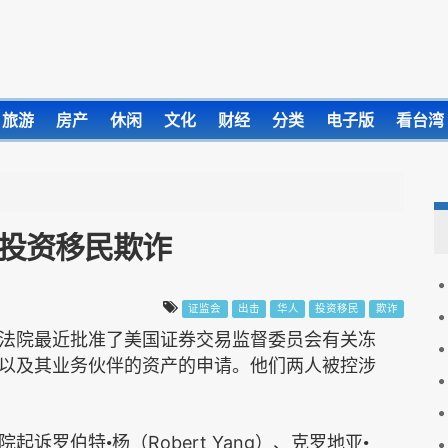
旅游
房产
休闲
文化
财经
分类
电子版
看台湾
投资移民欺诈
证监会
出击
华人
投资移民
欺诈
法院最近批准了美国证券交易监督委员会有关冻
以及其业务伙伴的资产的申请。他们两人被控涉
Robert Yang
院起诉罗伯特•杨（
）、克罗地亚•