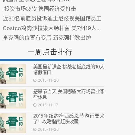
投资市场疲软 德国经济受打击
近30名前雇员投诉迪士尼歧视美国籍员工
Costco鸡肉沙拉染大肠杆菌 美7州19人患病
李克强的位置有变后 新克强指数出炉
一周点击排行
美国最新调查 挑战老板底线的10大
请假借口
2015-11-20
感恩节当天 美国哪些大商场营业哪
些休息
2015-11-17
2015年纽约梅西感恩节游行要来
了！攻略指南赶快收藏
2015-11-26