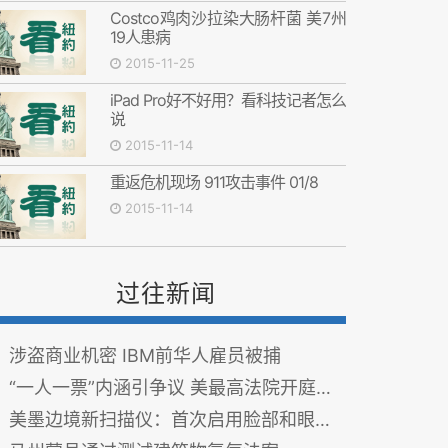
Costco鸡肉沙拉染大肠杆菌 美7州
19人患病
2015-11-25
iPad Pro好不好用？看科技记者怎么
说
2015-11-14
重返危机现场 911攻击事件 01/8
2015-11-14
过往新闻
涉盗商业机密 IBM前华人雇员被捕
“一人一票”内涵引争议 美最高法院开庭受理
美墨边境新扫描仪：首次启用脸部和眼睛虹膜生物识别