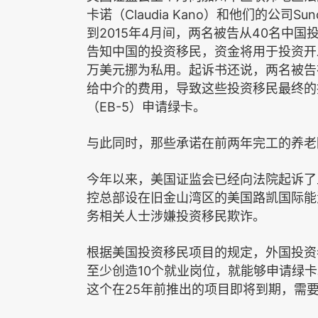
Claudia Kano
Sun
卡诺（
）和他们的公司
2015
4
40
到
年
月间，两名被告从
名中国
告知中国的投资移民，资金将用于投资开
万美元挪为私用。起诉书还说，两名被告
给中介的费用，导致这些投资移民最终的
EB-5
（
）申请绿卡。
与此同时，那些承诺在前两年完工的养老
今年以来，美国证监会已经向法院起诉了
控总部设在旧金山湾区的美国路凯国际能
务相关人士涉嫌投资移民欺诈。
根据美国投资移民项目的规定，外国投资
10
至少创造
个就业岗位，就能够申请绿卡
25
这个在
年前推出的项目即将到期，需