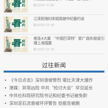
2015-11-30
江泽民情妇宋祖英被中纪委约谈
2015-12-19
牵连4大案 〝中国巴菲特〞郭广昌失联或引
爆上海强震
2015-12-10
过往新闻
《今日点击》深圳滑坡惨烈 堪比天津大爆炸
港媒：异常凶险 中共〝检讨大会〞罕见延长
中共社科院研究院书记和纪委书记被免职
深圳泥石流曾被环评警告 但报告被删