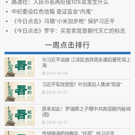
路透社：人民币若再贬值10%会发生什么
中纪委设红色信箱 查证监会“内鬼”
《今日点击》乌镇“小米加步枪” 保护习近平
《今日点击》罗宇：买官卖官是朝代灭亡的标志
一周点击排行
与习近平谈崩 江泽民放弃周永康后要死保上
海
2015-12-09
习近平军改受阻？叶剑英后人集体“现身”
2015-12-01
原来如此！罗瑞卿之子曝中共高层圈内秘闻
(图)
2015-12-17
传胡锦涛把胡春华〝托孤〞给习近平