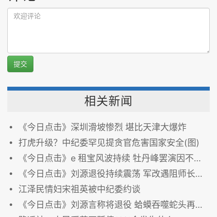
提交
相关新闻
《今日点击》深圳滑坡惨烈 堪比天津大爆炸
打虎升级？中纪委罕见提贪官危害国家安全(图)
《今日点击》e 租宝风波持续 牡丹峰罢演因不让其反美帝
《今日点击》刘源退役持续震荡 军改遇阻师长以上写保证书
江泽民情妇宋祖英被中纪委约谈
《今日点击》刘源言称将退役 蛤蟆吞噬蛇头再现网络