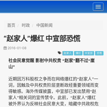
Toggl
navig
首页
时政
中国新闻
“赵家人”爆红 中宣部恐慌
2016-01-08
赵家人
爆红
中宣部
恐慌
社会民意觉醒
影射中共权贵
“赵家”翻不过“崖
山”
近期因万科股权之争而在网络爆红的“赵家人”一
词，因触及中共权贵阶层垄断政经重要领域而变
得敏感。海外传媒披露，中宣部已发出禁用“赵
家人”相关词的宣传禁令。此前，“赵家人”爆红
被外界认为反映社会民意大变，暗藏中共政权危