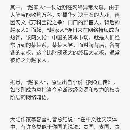
其中，“赵家人”一词近期在网络异常火爆。由于
大陆宝能收购万科，姚振华对决王石的大戏，再
因网文《万科宝能之争：门口的野蛮人，背后的
赵家人》而起，“赵家人”连日来在网络持续成为
热词。该网文指：中国的资本市场，就是人们经
常听到的某某系，某某大鳄。而财阀背后，各有
各的老板，这个比财阀还大的终极大老板，通常
被称之为赵家人。
Q
据悉，“赵家人”，原型出自小说《阿
正传》，
如今则成为意指当今垄断政经资源和权力的权贵
阶层的网络暗语。
大陆作家慕容雪村曾总结说：“在中文社交媒体
中，有许多类似于你国的说法：贵国、支国、贵