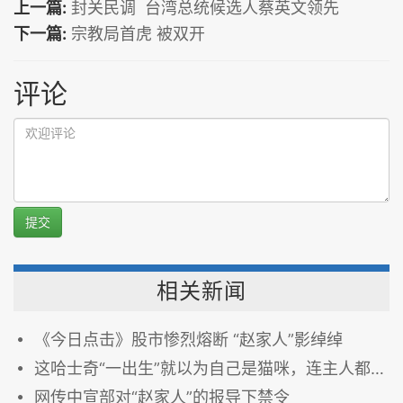
上一篇:
封关民调 台湾总统候选人蔡英文领先
下一篇:
宗教局首虎 被双开
评论
提交
相关新闻
《今日点击》股市惨烈熔断 “赵家人”影绰绰
这哈士奇“一出生”就以为自己是猫咪，连主人都拿他没辙！没想到它“长大后”竟然....整个瞬间爆红了！
网传中宣部对“赵家人”的报导下禁令