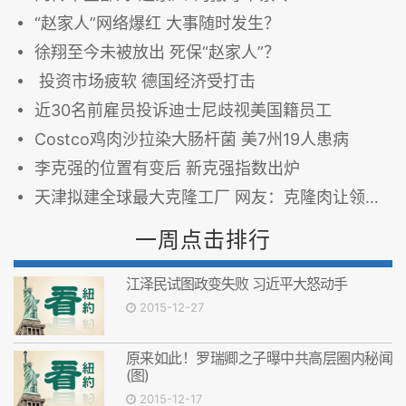
“赵家人”网络爆红 大事随时发生？
徐翔至今未被放出 死保“赵家人”？
投资市场疲软 德国经济受打击
近30名前雇员投诉迪士尼歧视美国籍员工
Costco鸡肉沙拉染大肠杆菌 美7州19人患病
李克强的位置有变后 新克强指数出炉
天津拟建全球最大克隆工厂 网友：克隆肉让领导先吃
一周点击排行
江泽民试图政变失败 习近平大怒动手
2015-12-27
原来如此！罗瑞卿之子曝中共高层圈内秘闻
(图)
2015-12-17