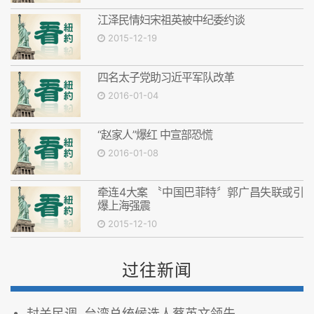
江泽民情妇宋祖英被中纪委约谈
2015-12-19
四名太子党助习近平军队改革
2016-01-04
“赵家人”爆红 中宣部恐慌
2016-01-08
牵连4大案 〝中国巴菲特〞郭广昌失联或引
爆上海强震
2015-12-10
过往新闻
封关民调 台湾总统候选人蔡英文领先