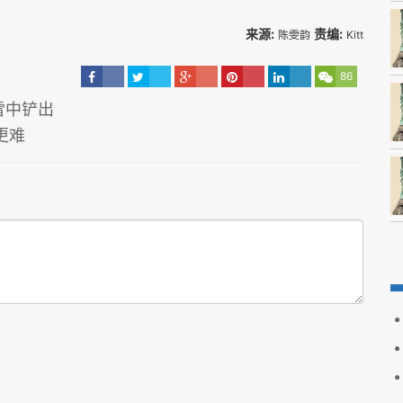
来源:
责编:
陈雯韵
Kitt
86
雪中铲出
更难