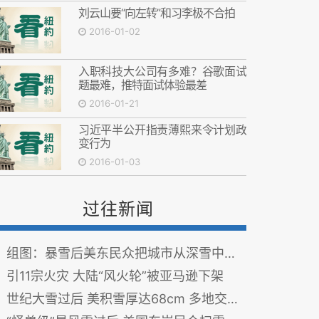
刘云山要“向左转”和习李极不合拍
2016-01-02
入职科技大公司有多难？谷歌面试
题最难，推特面试体验最差
2016-01-21
习近平半公开指责薄熙来令计划政
变行为
2016-01-03
过往新闻
组图：暴雪后美东民众把城市从深雪中铲出
引11宗火灾 大陆“风火轮”被亚马逊下架
世纪大雪过后 美积雪厚达68cm 多地交通停摆