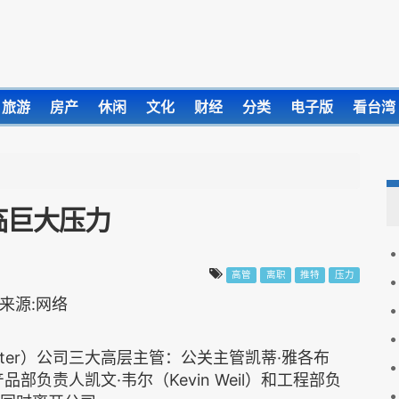
旅游
房产
休闲
文化
财经
分类
电子版
看台湾
临巨大压力
高管
离职
推特
压力
ter）公司三大高层主管：公关主管凯蒂·雅各布
n），产品部负责人凯文·韦尔（Kevin Weil）和工程部负