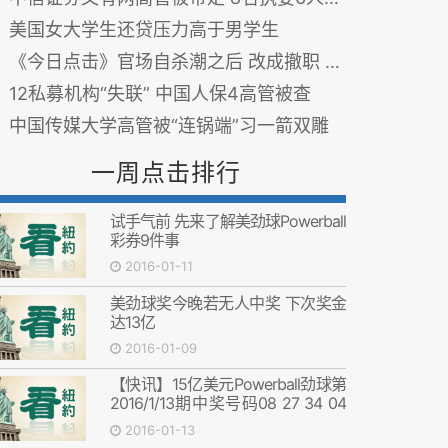
美国女大学生还贷压力高于男学生
《今日点击》官场自杀潮之后 改成撤职 辞职或离职
12私募机构“失联” 中国人保4高管被查
中国传媒大学高管被“连锅端”习一箭双雕
一周点击排行
试手气前 先来了解美劲球Powerball
彩券9件事
2016-01-11
美劲球奖今晚若无人中奖 下次奖金
达13亿
2016-01-09
【快讯】15亿美元Powerball劲球第
2016/1/13期中奖号码08 27 34 04
19及10
2016-01-13