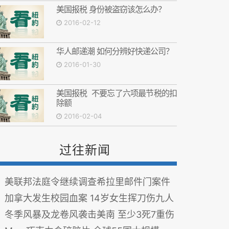
美国报税 身份被盗窃该怎么办？
2016-02-12
华人邮递潮 如何分辨好快递公司？
2016-01-30
美国报税 不要忘了六项最节税的扣
除额
2016-02-04
过往新闻
美联邦法庭令继续调查希拉里邮件门案件
加拿大发生校园血案 14岁女生挥刀伤九人
冬季风暴及龙卷风袭击美南 至少3死7重伤