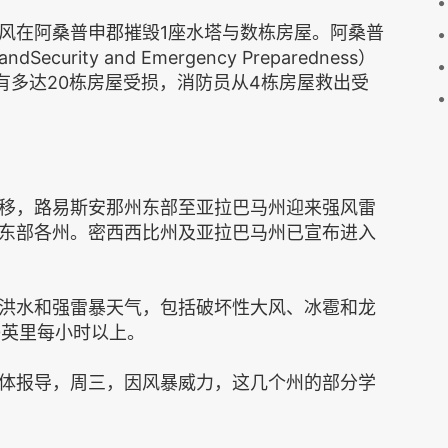
风在阿桑普申郡摧毁1座水塔与数栋房屋。阿桑普
rity and Emergency Preparedness）
，据称有多达20栋房屋受损，消防员从4栋房屋救出受
移，路易斯安那州东部至亚拉巴马州迎来强风雷
东部各州。密西西比州及亚拉巴马州已宣布进入
洪水和强雷暴天气，包括破坏性大风、冰雹和龙
0英里每小时以上。
体报导，周三，因风暴威力，这几个州的部分学