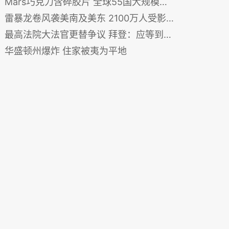
Mars巧克力含碎胶片 全球55国大规模召回
雷暴龙卷风袭美南及美东 2100万人受影响
最高法院大法官更替争议 拜登：应等到选后进行
华盛顿州爆炸 住家被夷为平地