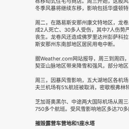
栋移动式住宅与商店。周三开始，这股风
冬季风暴将继续东移，影响包括华盛顿特
周二，在路易斯安那州康文特地区，龙卷
成2人死亡、30多人受伤，其中7人伤势
丧生。龙卷风还造成佛罗里达州彭萨科拉
斯安那州东南部地区居民用电中断。
据Weather.com网站报导，周三到
契亚山脉地区带来降雪和强风，部分地区
周三，因暴风雪影响，五大湖地区各机场
夫兰机场有5%航班被取消，密歇根弗林
芝加哥奥黑尔、中途两大国际机场从周三早
750多个航班。受风雪影响地区多达70
摧毁露营车营地和1座水塔