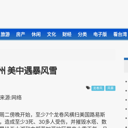
旅游
房产
休闲
文化
财经
分类
电子版
看台湾
州 美中遇暴风雪
龙卷风
风暴
周二傍晚开始，至少7个龙卷风横扫美国路易斯
，造成至少3死、30多人受伤，并摧毁水塔、数