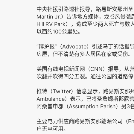
中央社援引路透社报导，路易斯安那州圣詹姆斯郡（
Martin Jr.）告诉地方媒体，龙卷风侵袭
Hill RV Park），造成至少两人死
以西约100公里处。
“辩护报”（Advocate）引述马丁的
房屋，但不清楚有多人居民在家或受伤。
美国有线电视新闻网（CNN）报导，从
吹翻并吹得四分五裂。通往公园的道路停
推特（Twitter）信息显示，路易斯安那
Ambulance）表示，已将圣詹姆斯郡
阿桑普申郡（Assumption Parish）另
主要电力供应商路易斯安那能源公司（Enterg
户无电可用。