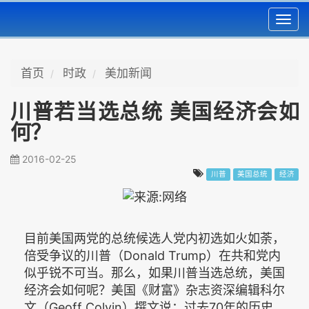
Toggl
navig
首页
时政
美加新闻
川普若当选总统 美国经济会如
何？
2016-02-25
川普
美国总统
经济
目前美国两党的总统候选人党内初选如火如荼，
倍受争议的川普（Donald Trump）在共和党内
似乎锐不可当。那么，如果川普当选总统，美国
经济会如何呢？美国《财富》杂志资深编辑科尔
文（Geoff Colvin）撰文说：过去70年的历史