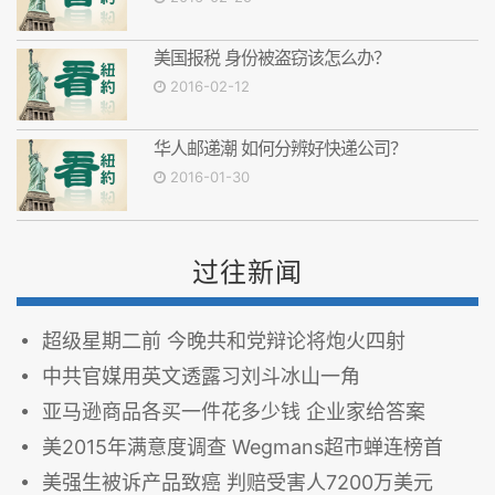
美国报税 身份被盗窃该怎么办？
2016-02-12
华人邮递潮 如何分辨好快递公司？
2016-01-30
过往新闻
超级星期二前 今晚共和党辩论将炮火四射
中共官媒用英文透露习刘斗冰山一角
亚马逊商品各买一件花多少钱 企业家给答案
美2015年满意度调查 Wegmans超市蝉连榜首
美强生被诉产品致癌 判赔受害人7200万美元