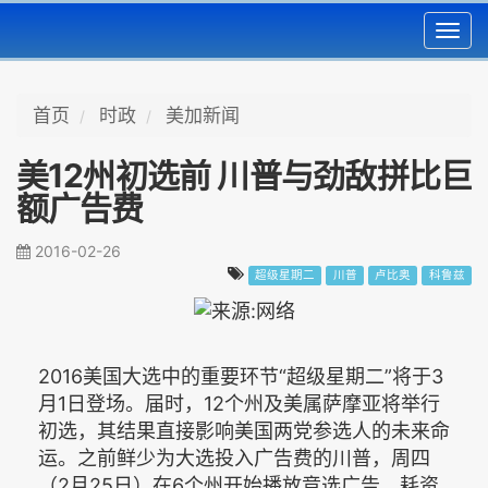
Toggl
navig
首页
时政
美加新闻
美12州初选前 川普与劲敌拼比巨
额广告费
2016-02-26
超级星期二
川普
卢比奥
科鲁兹
2016美国大选中的重要环节“超级星期二”将于3
月1日登场。届时，12个州及美属萨摩亚将举行
初选，其结果直接影响美国两党参选人的未来命
运。之前鲜少为大选投入广告费的川普，周四
（2月25日）在6个州开始播放竞选广告，耗资