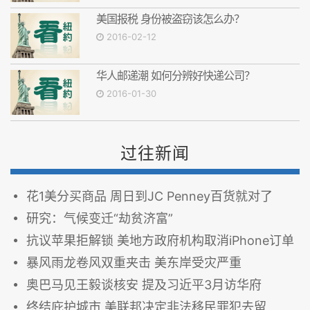
美国报税 身份被盗窃该怎么办？
2016-02-12
华人邮递潮 如何分辨好快递公司？
2016-01-30
过往新闻
花1美分买商品 周日到JC Penney百货就对了
研究：气候变迁“劫贫济富”
抗议苹果拒解锁 美地方政府机构取消iPhone订单
暴风雨龙卷风双重夹击 美东岸受灾严重
奥巴马见王毅谈核安 提及习近平3月访华府
终结庇护城市 美联邦决定非法移民罪犯去留