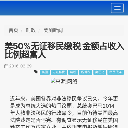
Toggl
navig
首页
时政
美加新闻
美50%无证移民缴税 金额占收入
比例超富人
2016-02-29
美国
无证移民
纳税
所得税
奥巴马
移民改革
近年来，美国各界对非法移民争议已久，今年更
是成为总统大选的热门议题，总统奥巴马2014
年大赦非法移民的行政命令，目前仍待美国最高
法院裁定是否违宪。有调查显示无证移民在美国
勤奋工作及成家立业，并依规定申报及缴纳所得