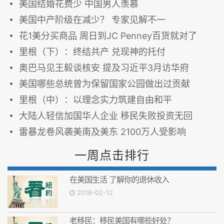
美国结婚花费少 中国男人羡慕
美国中产阶级在减少？ 专家见解不一
花1美分买商品 周日到JC Penney百货就对了
里根（下）：终结共产 兑现神的托付
奥巴马见王毅谈核安 提及习近平3月访华府
美国哪些总统曾为保留国家公园做出过贡献
里根（中）：以理念实力筑建自由和平
大陆人轻信加国华人企业 移民失败投资无回
雷暴龙卷风袭美南及美东 2100万人受影响
一周点击排行
在美国生活 了解你的退休收入
2016-02-12
老移民：移民美国有哪些好处？