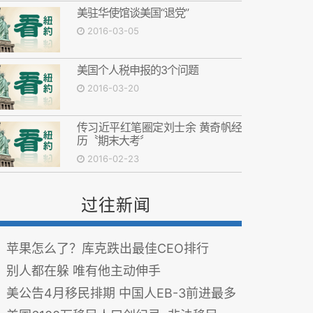
美驻华使馆谈美国“退党”
2016-03-05
美国个人税申报的3个问题
2016-03-20
传习近平红笔圈定刘士余 黄奇帆经
历〝期末大考〞
2016-02-23
过往新闻
苹果怎么了？库克跌出最佳CEO排行
别人都在躲 唯有他主动伸手
美公告4月移民排期 中国人EB-3前进最多