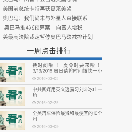
美国前总统卡特再获葛莱美奖
奥巴马：我们尚未与外星人直接联系
奥巴马推4兆预算案 向富人增税
美最高法院裁定暂停奥巴马碳减排计划
一周点击排行
换时间啦 ！ 夏令时要来啦 ！
3/13/2016 周日请将时间拨快一小
时！
2016-03-05
中共官媒用英文透露习刘斗冰山一
角
2016-02-25
全美汽车保险最贵和最便宜的10个
州
2016-03-09