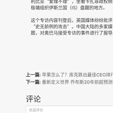
利比亚〝爱理不理〞，坐看卡扎菲政权倒
极端组织伊斯兰国（IS）盘踞的地方。
这个专访内容刊登后，英国媒体纷纷批评
〝史无前例的攻击〞。中国大陆的多家媒
题，对奥巴马接受专访的事件进行了报导
上一篇:
苹果怎么了？库克跌出最佳CEO排
下一篇:
重新定义世界 乔布斯20年前超预
评论