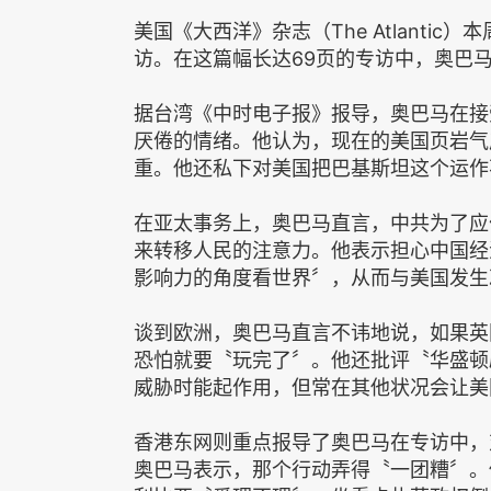
美国《大西洋》杂志（The Atlanti
访。在这篇幅长达69页的专访中，奥巴
据台湾《中时电子报》报导，奥巴马在接
厌倦的情绪。他认为，现在的美国页岩气
重。他还私下对美国把巴基斯坦这个运作
在亚太事务上，奥巴马直言，中共为了应
来转移人民的注意力。他表示担心中国经
影响力的角度看世界〞，从而与美国发生
谈到欧洲，奥巴马直言不讳地说，如果英
恐怕就要〝玩完了〞。他还批评〝华盛顿剧本〞(
威胁时能起作用，但常在其他状况会让美
香港东网则重点报导了奥巴马在专访中，
奥巴马表示，那个行动弄得〝一团糟〞。