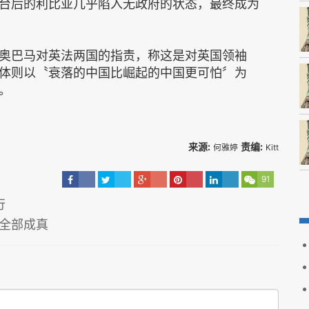
台后的利比亚几乎陷入无政府的状态，最终成为
奥巴马对英法两国的指责，称这是对英国领袖
体则以〝衰落的中国比崛起的中国更可怕〞为
。
来源:
责编:
何雅婷
Kitt
91
行
测全部成真