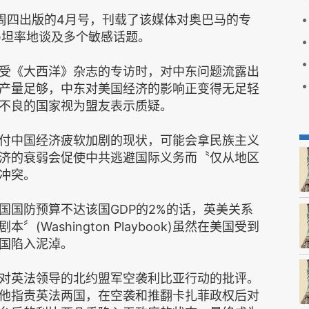
c）本周四出版的4月号，刊载了该媒体对奥巴马的专
马坦率地谈及多个敏感话题。
受《大西洋》杂志的专访时，对中东问题流露出
产量足够，中东对美国经济的影响正变得无足轻
不良的国家视为盟友表示质疑。
付中国经济疲软加剧的现状，可能会拿民族主义
济的衰弱会促使中共逃避国际义务而〝仅从地区
冲突。
国国防预算不达该国GDP的2%的话，英美关系
Washington Playbook)虽然在美国受到
国陷入泥淖。
对英法领导的北约盟军空袭利比亚行动的批评。
他指责英法两国，在空袭和推翻卡扎菲政权后对