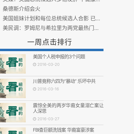
桑德斯介绍会火
美国姐妹计划和每位总统候选人合影 已完成15张
美民调：罗姆尼与希拉里为两党最热门总统候选人
一周点击排行
美国个人税申报的3个问题
2016-03-20
川普竟称六四为“暴动” 乐坏中共
2016-03-16
震惊全美的两岁华裔女童溺亡案让
人深思
2016-03-27
FBI查巨额洗钱案 华裔富豪涉案