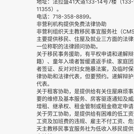
地址：法拉盛41大道133-14号7楼（133-14 41st
11355）。
电话：718-358-8899。
非营利机构提供免费法律协助
非营利组织天主教移民事宜服务社（CM
主要提供移民、住屋及就业三方面的法律
一位称职的法律顾问协助。
关于移民事务援助，有平权申请和递解辩
籍）、童年入境者暂缓遣返手续、家庭团
者签证、反对对妇女施暴法案，及临时保
律协助和法律代表，但要预约。递解辩护
代表。
关于租客协助，是提供给有关住屋麻烦事
要的维修及基本服务、房客驱逐通知及威
增租、继承权、租金管制或租金稳定申请
关于劳工协助，是提供给有困难的低工资
工资及加班费的违规、雇主不付工资、危
天主教移民事宜服务社为低收入移民提供