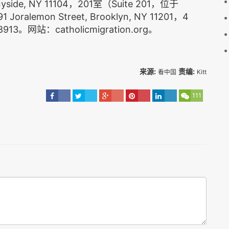
nyside, NY 11104，201室（Suite 201，位于
alemon Street, Brooklyn, NY 11201，4
13。网站：catholicmigration.org。
来源:
责编:
看中国
Kitt
111