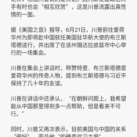
手有时也会〝相互欣赏〞，这是川普流露出真性
情的一面。
据《美国之音》报导，6月21日，川普前往爱荷
华州为即将赴中国就任美国驻华新大使的布兰斯
塔德送行，并出席了在该州锡达拉皮兹市中心举
行的一场集会。
川普在集会上讲话时，称赞特里．布兰斯塔德是
爱荷华州的传奇人物，提到布兰斯塔德与习近平
保持了几十年的友谊。
川普在讲话中还承认，〝在朝鲜问题上，我希望
能从中国那里得到多一点帮助，但是看来不可
行。〞
同时，川普又再次表示，目前美国与中国的关系
〝很好〞，而且他〝的确喜欢习主席〞