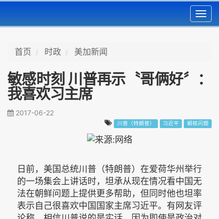
Toggl
navig
首页
时政
美加新闻
敏感时刻 川普再示〝哥俩好〞：
我喜欢习主席
2017-06-22
川普（特朗普）
习近平
朝核问题
日前，美国总统川普（特朗普）在爱荷华州举行
的一场集会上讲话时，坦承从现在情况看中国无
法在朝鲜问题上提供更多帮助，但同时他也坦率
表示自己很喜欢中国国家主席习近平。有网友评
论称，相信川普说的是实话，因为即使是政治对