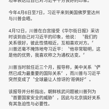
坦率表达过自己对习近平十分良好的印象。
今年4月6日至7日，习近平来到美国佛罗里达州
与川普会晤。
4月12日，川普在白宫接受《华尔街日报》采访
时谈到自己对习近平的印象，他说： 〝我们的
关系很好，彼此性情相近，互相喜欢对方。〞
川普还毫不掩饰地夸习近平：〝他非常聪明，这
是他的优势，我喜欢称之为通权达变。〞
川普当时就任近三个月，报导称，美中关系〝俨
然已成为最重要的国际关系〞，而川普与习近平
突然变成了〝全球最让人惊讶的‘哥俩好’〞。
该报导并分析指出，朝鲜核武问题被川普列为
〝首要国家安全的威胁〞，因此与北京搞好关系
有其急迫性与必要性。