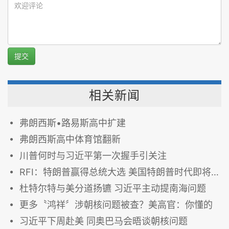
提交
相关新闻
弗朗西斯•路易斯高中扩建
弗朗西斯高中体育馆翻新
川普何时与习近平第一次握手引关注
RFI：特朗普赢得总统大选 美国特朗普时代即将到来
杜特尔特与美分道扬镳 习近平主动提南海问题
更多〝鸿祥〞涉朝核问题被查？美高官：你懂的
习近平下周赴美 同奥巴马会晤谈朝核问题