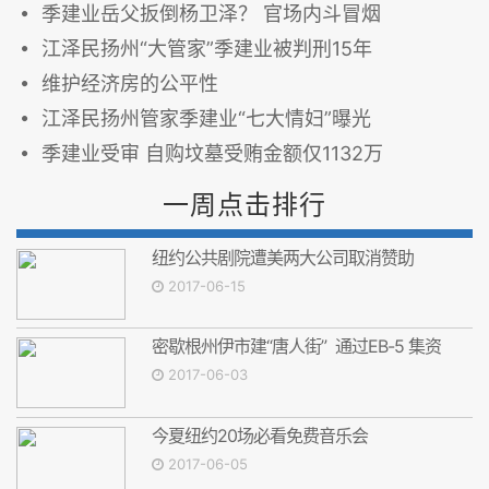
季建业岳父扳倒杨卫泽？ 官场内斗冒烟
江泽民扬州“大管家”季建业被判刑15年
维护经济房的公平性
江泽民扬州管家季建业“七大情妇”曝光
季建业受审 自购坟墓受贿金额仅1132万
一周点击排行
纽约公共剧院遭美两大公司取消赞助
2017-06-15
密歇根州伊市建“唐人街” 通过EB-5 集资
2017-06-03
今夏纽约20场必看免费音乐会
2017-06-05